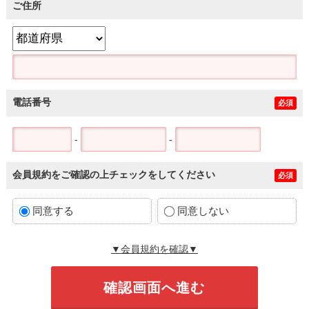
ご住所
電話番号
必須
-
-
会員規約をご確認の上チェックをしてください
必須
同意する
同意しない
▼会員規約を確認▼