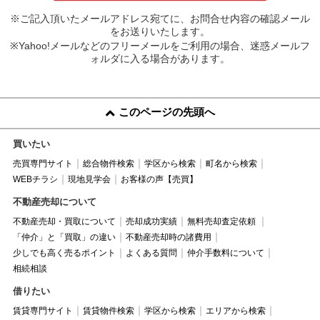
※ご記入頂いたメールアドレス宛てに、お問合せ内容の確認メール
をお送りいたします。
※Yahoo!メールなどのフリーメールをご利用の場合、迷惑メールフ
ォルダに入る場合があります。
このページの先頭へ
買いたい
売買専門サイト
総合物件検索
学区から検索
町名から検索
WEBチラシ
現地見学会
お客様の声【売買】
不動産売却について
不動産売却・買取について
売却成功実績
無料売却査定依頼
「仲介」と「買取」の違い
不動産売却時の諸費用
少しでも高く売るポイント
よくある質問
仲介手数料について
相続相談
借りたい
賃貸専門サイト
賃貸物件検索
学区から検索
エリアから検索