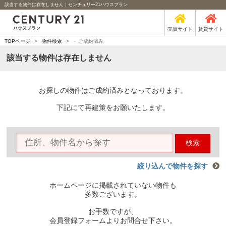
該当する物件は存在しません｜センチュリー21ハウスプラン
売買サイト
賃貸サイト
-
TOPページ
>
物件検索
>
ご成約済み
該当する物件は存在しません
お探しの物件はご成約済みとなっております。
下記にて再建策をお願いたします。
検索
絞り込んで物件を探す
ホームページに掲載されていない物件も
多数ございます。
お手数ですが、
会員登録フォームよりお問合せ下さい。