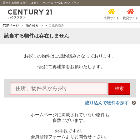
該当する物件は存在しません｜センチュリー21ハウスプラン
売買サイト
賃貸サイト
-
TOPページ
>
物件検索
>
ご成約済み
該当する物件は存在しません
お探しの物件はご成約済みとなっております。
下記にて再建策をお願いたします。
検索
絞り込んで物件を探す
ホームページに掲載されていない物件も
多数ございます。
お手数ですが、
会員登録フォームよりお問合せ下さい。