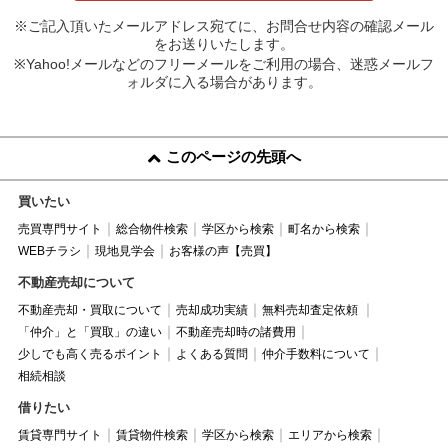
※ご記入頂いたメールアドレス宛てに、お問合せ内容の確認メール
をお送りいたします。
※Yahoo!メールなどのフリーメールをご利用の場合、迷惑メールフ
ォルダに入る場合があります。
このページの先頭へ
買いたい
売買専門サイト
総合物件検索
学区から検索
町名から検索
WEBチラシ
現地見学会
お客様の声【売買】
不動産売却について
不動産売却・買取について
売却成功実績
無料売却査定依頼
「仲介」と「買取」の違い
不動産売却時の諸費用
少しでも高く売るポイント
よくある質問
仲介手数料について
相続相談
借りたい
賃貸専門サイト
賃貸物件検索
学区から検索
エリアから検索