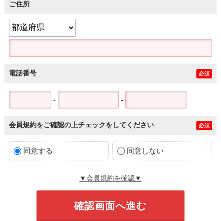
ご住所
電話番号
必須
-
-
会員規約をご確認の上チェックをしてください
必須
同意する
同意しない
▼会員規約を確認▼