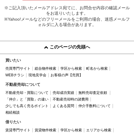
※ご記入頂いたメールアドレス宛てに、お問合せ内容の確認メール
をお送りいたします。
※Yahoo!メールなどのフリーメールをご利用の場合、迷惑メールフ
ォルダに入る場合があります。
このページの先頭へ
買いたい
売買専門サイト
総合物件検索
学区から検索
町名から検索
WEBチラシ
現地見学会
お客様の声【売買】
不動産売却について
不動産売却・買取について
売却成功実績
無料売却査定依頼
「仲介」と「買取」の違い
不動産売却時の諸費用
少しでも高く売るポイント
よくある質問
仲介手数料について
相続相談
借りたい
賃貸専門サイト
賃貸物件検索
学区から検索
エリアから検索