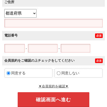
ご住所
電話番号
必須
-
-
会員規約をご確認の上チェックをしてください
必須
同意する
同意しない
▼会員規約を確認▼