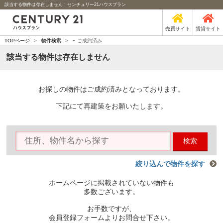
該当する物件は存在しません｜センチュリー21ハウスプラン
売買サイト
賃貸サイト
-
TOPページ
>
物件検索
>
ご成約済み
該当する物件は存在しません
お探しの物件はご成約済みとなっております。
下記にて再建策をお願いたします。
検索
絞り込んで物件を探す
ホームページに掲載されていない物件も
多数ございます。
お手数ですが、
会員登録フォームよりお問合せ下さい。