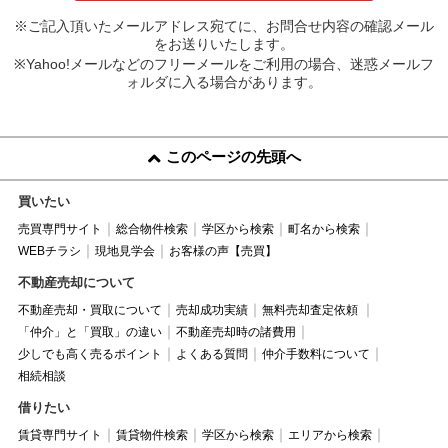
※ご記入頂いたメールアドレス宛てに、お問合せ内容の確認メール
をお送りいたします。
※Yahoo!メールなどのフリーメールをご利用の場合、迷惑メールフ
ォルダに入る場合があります。
このページの先頭へ
買いたい
売買専門サイト
総合物件検索
学区から検索
町名から検索
WEBチラシ
現地見学会
お客様の声【売買】
不動産売却について
不動産売却・買取について
売却成功実績
無料売却査定依頼
「仲介」と「買取」の違い
不動産売却時の諸費用
少しでも高く売るポイント
よくある質問
仲介手数料について
相続相談
借りたい
賃貸専門サイト
賃貸物件検索
学区から検索
エリアから検索