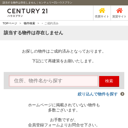
該当する物件は存在しません｜センチュリー21ハウスプラン
売買サイト
賃貸サイト
-
TOPページ
>
物件検索
>
ご成約済み
該当する物件は存在しません
お探しの物件はご成約済みとなっております。
下記にて再建策をお願いたします。
検索
絞り込んで物件を探す
ホームページに掲載されていない物件も
多数ございます。
お手数ですが、
会員登録フォームよりお問合せ下さい。