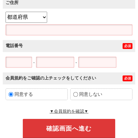
ご住所
電話番号
必須
-
-
会員規約をご確認の上チェックをしてください
必須
同意する
同意しない
▼会員規約を確認▼