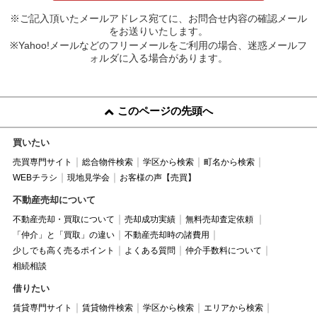
※ご記入頂いたメールアドレス宛てに、お問合せ内容の確認メール
をお送りいたします。
※Yahoo!メールなどのフリーメールをご利用の場合、迷惑メールフ
ォルダに入る場合があります。
このページの先頭へ
買いたい
売買専門サイト
総合物件検索
学区から検索
町名から検索
WEBチラシ
現地見学会
お客様の声【売買】
不動産売却について
不動産売却・買取について
売却成功実績
無料売却査定依頼
「仲介」と「買取」の違い
不動産売却時の諸費用
少しでも高く売るポイント
よくある質問
仲介手数料について
相続相談
借りたい
賃貸専門サイト
賃貸物件検索
学区から検索
エリアから検索