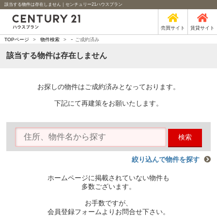
該当する物件は存在しません｜センチュリー21ハウスプラン
売買サイト
賃貸サイト
-
TOPページ
>
物件検索
>
ご成約済み
該当する物件は存在しません
お探しの物件はご成約済みとなっております。
下記にて再建策をお願いたします。
検索
絞り込んで物件を探す
ホームページに掲載されていない物件も
多数ございます。
お手数ですが、
会員登録フォームよりお問合せ下さい。