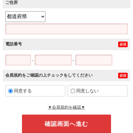
ご住所
電話番号
必須
-
-
会員規約をご確認の上チェックをしてください
必須
同意する
同意しない
▼会員規約を確認▼