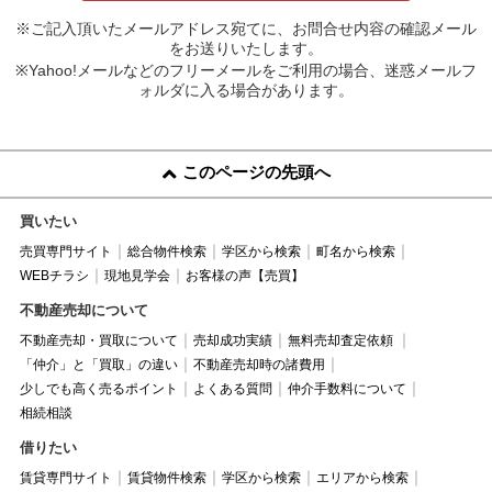
※ご記入頂いたメールアドレス宛てに、お問合せ内容の確認メール
をお送りいたします。
※Yahoo!メールなどのフリーメールをご利用の場合、迷惑メールフ
ォルダに入る場合があります。
このページの先頭へ
買いたい
売買専門サイト
総合物件検索
学区から検索
町名から検索
WEBチラシ
現地見学会
お客様の声【売買】
不動産売却について
不動産売却・買取について
売却成功実績
無料売却査定依頼
「仲介」と「買取」の違い
不動産売却時の諸費用
少しでも高く売るポイント
よくある質問
仲介手数料について
相続相談
借りたい
賃貸専門サイト
賃貸物件検索
学区から検索
エリアから検索