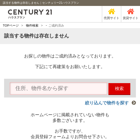
該当する物件は存在しません｜センチュリー21ハウスプラン
売買サイト
賃貸サイト
-
TOPページ
>
物件検索
>
ご成約済み
該当する物件は存在しません
お探しの物件はご成約済みとなっております。
下記にて再建策をお願いたします。
検索
絞り込んで物件を探す
ホームページに掲載されていない物件も
多数ございます。
お手数ですが、
会員登録フォームよりお問合せ下さい。