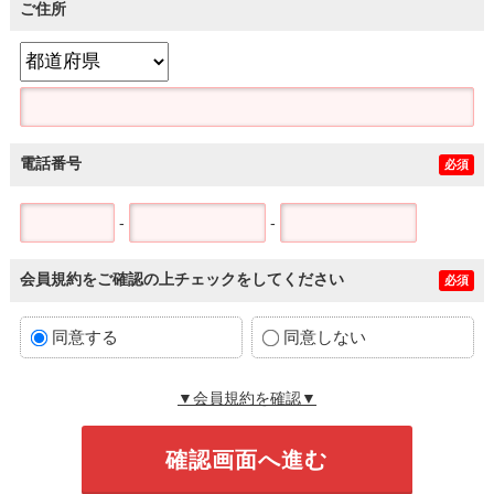
ご住所
電話番号
必須
-
-
会員規約をご確認の上チェックをしてください
必須
同意する
同意しない
▼会員規約を確認▼