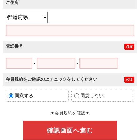
ご住所
電話番号
必須
-
-
会員規約をご確認の上チェックをしてください
必須
同意する
同意しない
▼会員規約を確認▼