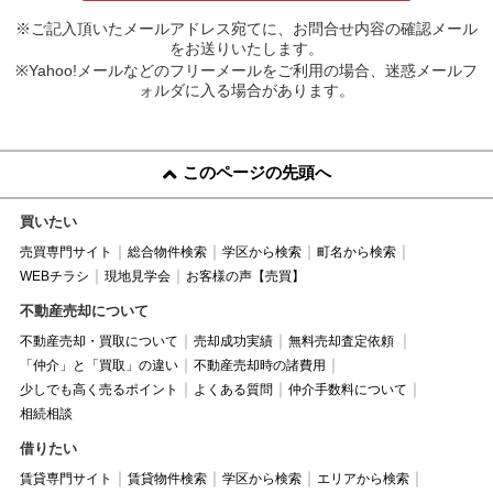
※ご記入頂いたメールアドレス宛てに、お問合せ内容の確認メール
をお送りいたします。
※Yahoo!メールなどのフリーメールをご利用の場合、迷惑メールフ
ォルダに入る場合があります。
このページの先頭へ
買いたい
売買専門サイト
総合物件検索
学区から検索
町名から検索
WEBチラシ
現地見学会
お客様の声【売買】
不動産売却について
不動産売却・買取について
売却成功実績
無料売却査定依頼
「仲介」と「買取」の違い
不動産売却時の諸費用
少しでも高く売るポイント
よくある質問
仲介手数料について
相続相談
借りたい
賃貸専門サイト
賃貸物件検索
学区から検索
エリアから検索