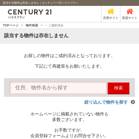
該当する物件は存在しません｜センチュリー21ハウスプラン
売買サイト
賃貸サイト
-
TOPページ
>
物件検索
>
ご成約済み
該当する物件は存在しません
お探しの物件はご成約済みとなっております。
下記にて再建策をお願いたします。
検索
絞り込んで物件を探す
ホームページに掲載されていない物件も
多数ございます。
お手数ですが、
会員登録フォームよりお問合せ下さい。