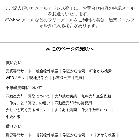
※ご記入頂いたメールアドレス宛てに、お問合せ内容の確認メール
をお送りいたします。
※Yahoo!メールなどのフリーメールをご利用の場合、迷惑メールフ
ォルダに入る場合があります。
このページの先頭へ
買いたい
売買専門サイト
総合物件検索
学区から検索
町名から検索
WEBチラシ
現地見学会
お客様の声【売買】
不動産売却について
不動産売却・買取について
売却成功実績
無料売却査定依頼
「仲介」と「買取」の違い
不動産売却時の諸費用
少しでも高く売るポイント
よくある質問
仲介手数料について
相続相談
借りたい
賃貸専門サイト
賃貸物件検索
学区から検索
エリアから検索