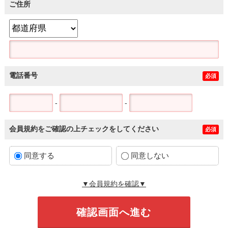
ご住所
電話番号
必須
-
-
会員規約をご確認の上チェックをしてください
必須
同意する
同意しない
▼会員規約を確認▼