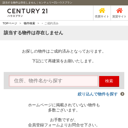
該当する物件は存在しません｜センチュリー21ハウスプラン
売買サイト
賃貸サイト
-
TOPページ
>
物件検索
>
ご成約済み
該当する物件は存在しません
お探しの物件はご成約済みとなっております。
下記にて再建策をお願いたします。
検索
絞り込んで物件を探す
ホームページに掲載されていない物件も
多数ございます。
お手数ですが、
会員登録フォームよりお問合せ下さい。