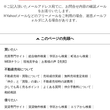
※ご記入頂いたメールアドレス宛てに、お問合せ内容の確認メール
をお送りいたします。
※Yahoo!メールなどのフリーメールをご利用の場合、迷惑メールフ
ォルダに入る場合があります。
このページの先頭へ
買いたい
売買専門サイト
総合物件検索
学区から検索
町名から検索
WEBチラシ
現地見学会
お客様の声【売買】
不動産売却について
不動産売却・買取について
売却成功実績
無料売却査定依頼
「仲介」と「買取」の違い
不動産売却時の諸費用
少しでも高く売るポイント
よくある質問
仲介手数料について
相続相談
借りたい
賃貸専門サイト
賃貸物件検索
学区から検索
エリアから検索