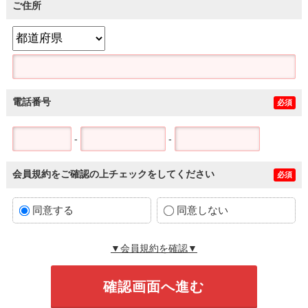
ご住所
電話番号
必須
-
-
会員規約をご確認の上チェックをしてください
必須
同意する
同意しない
▼会員規約を確認▼