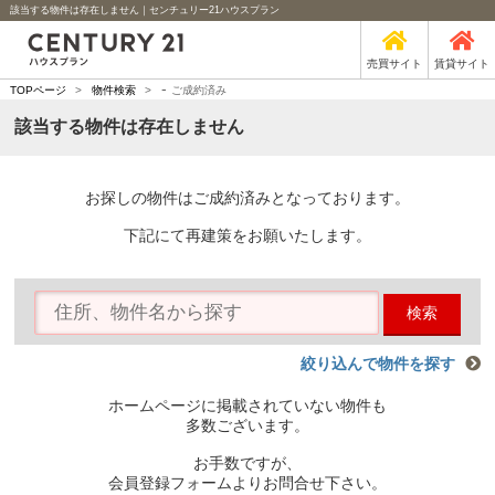
該当する物件は存在しません｜センチュリー21ハウスプラン
売買サイト
賃貸サイト
-
TOPページ
>
物件検索
>
ご成約済み
該当する物件は存在しません
お探しの物件はご成約済みとなっております。
下記にて再建策をお願いたします。
検索
絞り込んで物件を探す
ホームページに掲載されていない物件も
多数ございます。
お手数ですが、
会員登録フォームよりお問合せ下さい。