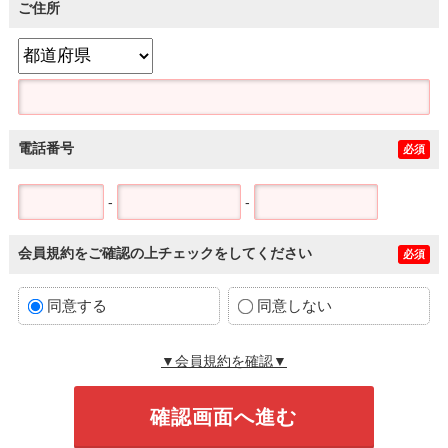
ご住所
電話番号
必須
-
-
会員規約をご確認の上チェックをしてください
必須
同意する
同意しない
▼会員規約を確認▼