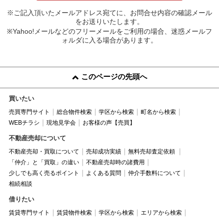
※ご記入頂いたメールアドレス宛てに、お問合せ内容の確認メール
をお送りいたします。
※Yahoo!メールなどのフリーメールをご利用の場合、迷惑メールフ
ォルダに入る場合があります。
このページの先頭へ
買いたい
売買専門サイト
総合物件検索
学区から検索
町名から検索
WEBチラシ
現地見学会
お客様の声【売買】
不動産売却について
不動産売却・買取について
売却成功実績
無料売却査定依頼
「仲介」と「買取」の違い
不動産売却時の諸費用
少しでも高く売るポイント
よくある質問
仲介手数料について
相続相談
借りたい
賃貸専門サイト
賃貸物件検索
学区から検索
エリアから検索