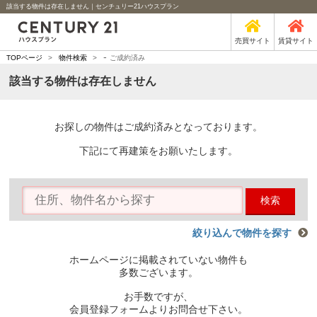
該当する物件は存在しません｜センチュリー21ハウスプラン
売買サイト
賃貸サイト
-
TOPページ
>
物件検索
>
ご成約済み
該当する物件は存在しません
お探しの物件はご成約済みとなっております。
下記にて再建策をお願いたします。
検索
絞り込んで物件を探す
ホームページに掲載されていない物件も
多数ございます。
お手数ですが、
会員登録フォームよりお問合せ下さい。