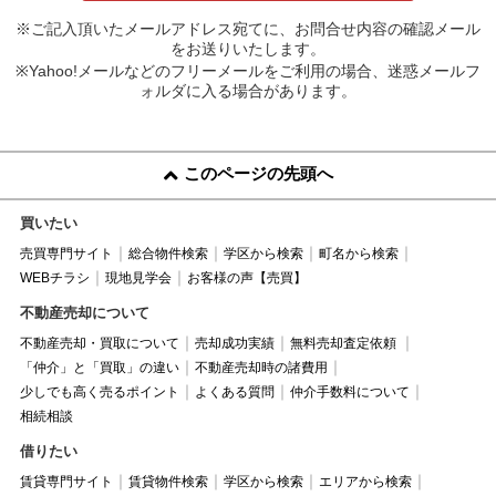
※ご記入頂いたメールアドレス宛てに、お問合せ内容の確認メール
をお送りいたします。
※Yahoo!メールなどのフリーメールをご利用の場合、迷惑メールフ
ォルダに入る場合があります。
このページの先頭へ
買いたい
売買専門サイト
総合物件検索
学区から検索
町名から検索
WEBチラシ
現地見学会
お客様の声【売買】
不動産売却について
不動産売却・買取について
売却成功実績
無料売却査定依頼
「仲介」と「買取」の違い
不動産売却時の諸費用
少しでも高く売るポイント
よくある質問
仲介手数料について
相続相談
借りたい
賃貸専門サイト
賃貸物件検索
学区から検索
エリアから検索