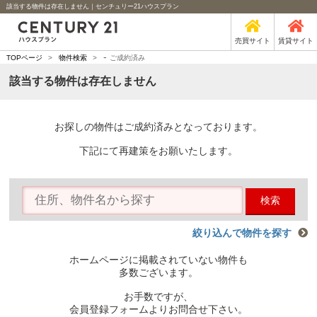
該当する物件は存在しません｜センチュリー21ハウスプラン
売買サイト
賃貸サイト
-
TOPページ
>
物件検索
>
ご成約済み
該当する物件は存在しません
お探しの物件はご成約済みとなっております。
下記にて再建策をお願いたします。
検索
絞り込んで物件を探す
ホームページに掲載されていない物件も
多数ございます。
お手数ですが、
会員登録フォームよりお問合せ下さい。