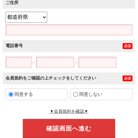
ご住所
電話番号
必須
-
-
会員規約をご確認の上チェックをしてください
必須
同意する
同意しない
▼会員規約を確認▼