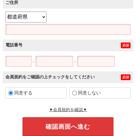
ご住所
電話番号
必須
-
-
会員規約をご確認の上チェックをしてください
必須
同意する
同意しない
▼会員規約を確認▼