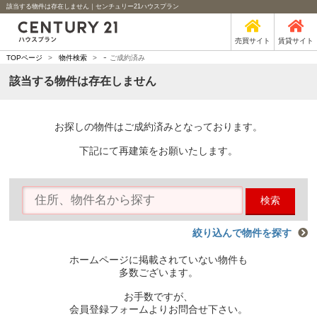
該当する物件は存在しません｜センチュリー21ハウスプラン
売買サイト
賃貸サイト
-
TOPページ
>
物件検索
>
ご成約済み
該当する物件は存在しません
お探しの物件はご成約済みとなっております。
下記にて再建策をお願いたします。
検索
絞り込んで物件を探す
ホームページに掲載されていない物件も
多数ございます。
お手数ですが、
会員登録フォームよりお問合せ下さい。