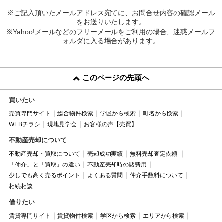
※ご記入頂いたメールアドレス宛てに、お問合せ内容の確認メール
をお送りいたします。
※Yahoo!メールなどのフリーメールをご利用の場合、迷惑メールフ
ォルダに入る場合があります。
このページの先頭へ
買いたい
売買専門サイト
総合物件検索
学区から検索
町名から検索
WEBチラシ
現地見学会
お客様の声【売買】
不動産売却について
不動産売却・買取について
売却成功実績
無料売却査定依頼
「仲介」と「買取」の違い
不動産売却時の諸費用
少しでも高く売るポイント
よくある質問
仲介手数料について
相続相談
借りたい
賃貸専門サイト
賃貸物件検索
学区から検索
エリアから検索