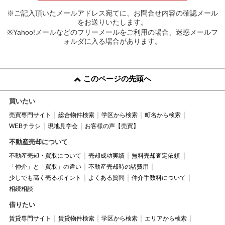
※ご記入頂いたメールアドレス宛てに、お問合せ内容の確認メール
をお送りいたします。
※Yahoo!メールなどのフリーメールをご利用の場合、迷惑メールフ
ォルダに入る場合があります。
このページの先頭へ
買いたい
売買専門サイト
総合物件検索
学区から検索
町名から検索
WEBチラシ
現地見学会
お客様の声【売買】
不動産売却について
不動産売却・買取について
売却成功実績
無料売却査定依頼
「仲介」と「買取」の違い
不動産売却時の諸費用
少しでも高く売るポイント
よくある質問
仲介手数料について
相続相談
借りたい
賃貸専門サイト
賃貸物件検索
学区から検索
エリアから検索