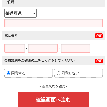
ご住所
電話番号
必須
-
-
会員規約をご確認の上チェックをしてください
必須
同意する
同意しない
▼会員規約を確認▼