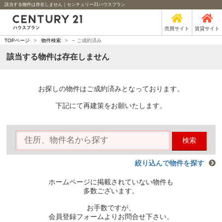
該当する物件は存在しません｜センチュリー21ハウスプラン
売買サイト
賃貸サイト
-
TOPページ
>
物件検索
>
ご成約済み
該当する物件は存在しません
お探しの物件はご成約済みとなっております。
下記にて再建策をお願いたします。
検索
絞り込んで物件を探す
ホームページに掲載されていない物件も
多数ございます。
お手数ですが、
会員登録フォームよりお問合せ下さい。