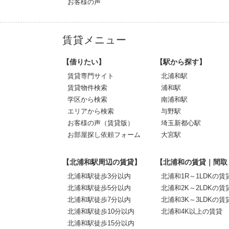
お客様の声
賃貸メニュー
【借りたい】
【駅から探す】
賃貸専門サイト
北浦和駅
賃貸物件検索
浦和駅
学区から検索
南浦和駅
エリアから検索
与野駅
お客様の声（賃貸版）
埼玉新都心駅
お部屋探し依頼フォーム
大宮駅
【北浦和駅周辺の賃貸】
【北浦和の賃貸｜間取
北浦和駅徒歩3分以内
北浦和1R～1LDKの賃
北浦和駅徒歩5分以内
北浦和2K～2LDKの賃
北浦和駅徒歩7分以内
北浦和3K～3LDKの賃
北浦和駅徒歩10分以内
北浦和4K以上の賃貸
北浦和駅徒歩15分以内