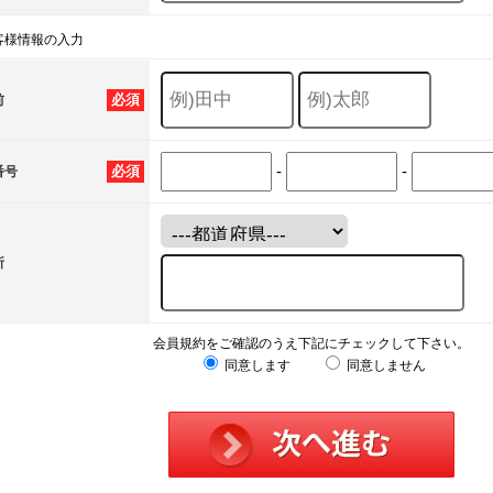
客様情報の入力
必須
前
-
-
必須
番号
所
会員規約をご確認のうえ下記にチェックして下さい。
同意します
同意しません