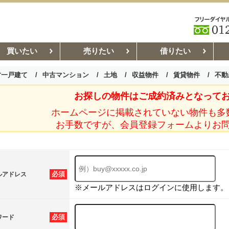
買いたい
売りたい
借りたい
古一戸建て
中古マンション
土地
収益物件
賃貸物件
不動
お探しの物件はご成約済みとなって
お部屋探しコラム
賃貸管理コ
ホームページに掲載されていない物件も多
お手数ですが、会員登録フォームよりお
必須
ルアドレス
※メールアドレスはログインに使用します。
必須
ワード