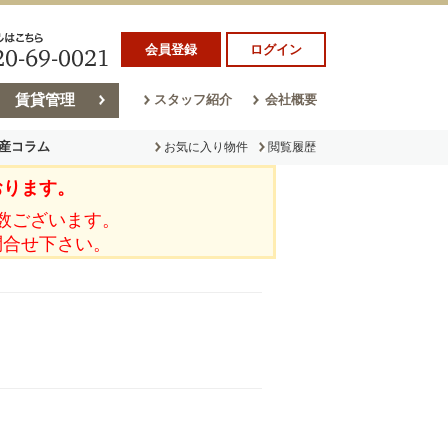
会員登録
ログイン
賃貸管理
スタッフ紹介
会社概要
産コラム
お気に入り物件
閲覧履歴
おります。
ラム
売却コラム
数ございます。
問合せ下さい。