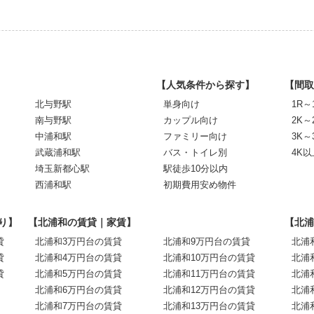
【人気条件から探す】
【間取
北与野駅
単身向け
1R～
南与野駅
カップル向け
2K～
中浦和駅
ファミリー向け
3K～
武蔵浦和駅
バス・トイレ別
4K以
埼玉新都心駅
駅徒歩10分以内
西浦和駅
初期費用安め物件
り】
【北浦和の賃貸｜家賃】
【北浦
貸
北浦和3万円台の賃貸
北浦和9万円台の賃貸
北浦
貸
北浦和4万円台の賃貸
北浦和10万円台の賃貸
北浦
貸
北浦和5万円台の賃貸
北浦和11万円台の賃貸
北浦
北浦和6万円台の賃貸
北浦和12万円台の賃貸
北浦
北浦和7万円台の賃貸
北浦和13万円台の賃貸
北浦