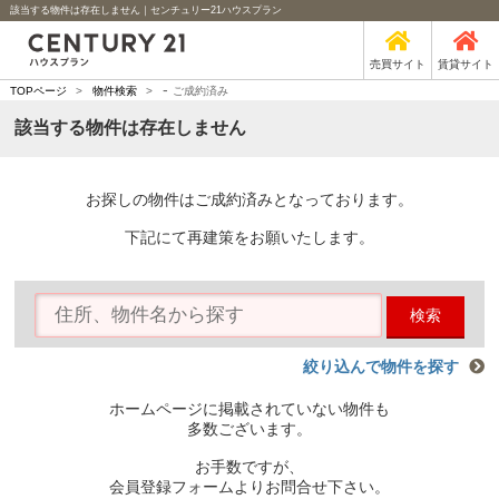
該当する物件は存在しません｜センチュリー21ハウスプラン
売買サイト
賃貸サイト
-
TOPページ
>
物件検索
>
ご成約済み
該当する物件は存在しません
お探しの物件はご成約済みとなっております。
下記にて再建策をお願いたします。
検索
絞り込んで物件を探す
ホームページに掲載されていない物件も
多数ございます。
お手数ですが、
会員登録フォームよりお問合せ下さい。