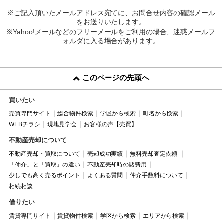
※ご記入頂いたメールアドレス宛てに、お問合せ内容の確認メール
をお送りいたします。
※Yahoo!メールなどのフリーメールをご利用の場合、迷惑メールフ
ォルダに入る場合があります。
このページの先頭へ
買いたい
売買専門サイト
総合物件検索
学区から検索
町名から検索
WEBチラシ
現地見学会
お客様の声【売買】
不動産売却について
不動産売却・買取について
売却成功実績
無料売却査定依頼
「仲介」と「買取」の違い
不動産売却時の諸費用
少しでも高く売るポイント
よくある質問
仲介手数料について
相続相談
借りたい
賃貸専門サイト
賃貸物件検索
学区から検索
エリアから検索