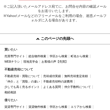
※ご記入頂いたメールアドレス宛てに、お問合せ内容の確認メール
をお送りいたします。
※Yahoo!メールなどのフリーメールをご利用の場合、迷惑メールフ
ォルダに入る場合があります。
このページの先頭へ
買いたい
売買専門サイト
総合物件検索
学区から検索
町名から検索
WEBチラシ
現地見学会
お客様の声【売買】
不動産売却について
不動産売却・買取について
売却成功実績
無料売却査定依頼
「仲介」と「買取」の違い
不動産売却時の諸費用
少しでも高く売るポイント
よくある質問
仲介手数料について
相続相談
借りたい
賃貸専門サイト
賃貸物件検索
学区から検索
エリアから検索