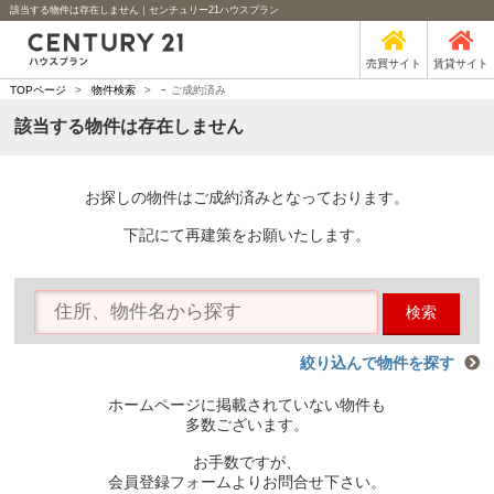
該当する物件は存在しません｜センチュリー21ハウスプラン
売買サイト
賃貸サイト
-
TOPページ
>
物件検索
>
ご成約済み
該当する物件は存在しません
お探しの物件はご成約済みとなっております。
下記にて再建策をお願いたします。
検索
絞り込んで物件を探す
ホームページに掲載されていない物件も
多数ございます。
お手数ですが、
会員登録フォームよりお問合せ下さい。