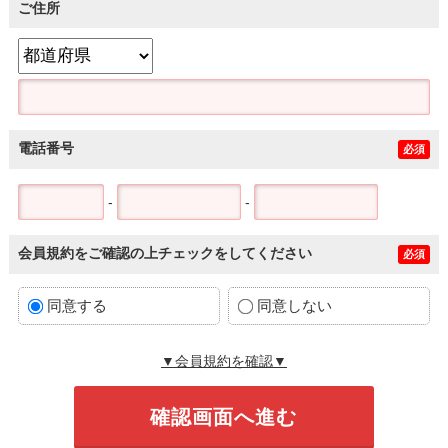
ご住所
電話番号
必須
-
-
会員規約をご確認の上チェックをしてください
必須
同意する
同意しない
▼会員規約を確認▼