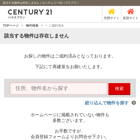
該当する物件は存在しません｜センチュリー21ハウスプラン
売買サイト
賃貸サイト
-
TOPページ
>
物件検索
>
ご成約済み
該当する物件は存在しません
お探しの物件はご成約済みとなっております。
下記にて再建策をお願いたします。
検索
絞り込んで物件を探す
ホームページに掲載されていない物件も
多数ございます。
お手数ですが、
会員登録フォームよりお問合せ下さい。