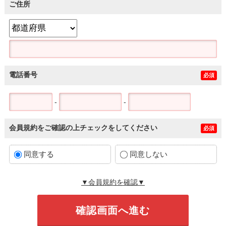
ご住所
電話番号
必須
-
-
会員規約をご確認の上チェックをしてください
必須
同意する
同意しない
▼会員規約を確認▼