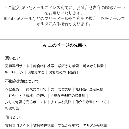
※ご記入頂いたメールアドレス宛てに、お問合せ内容の確認メール
をお送りいたします。
※Yahoo!メールなどのフリーメールをご利用の場合、迷惑メールフ
ォルダに入る場合があります。
このページの先頭へ
買いたい
売買専門サイト
総合物件検索
学区から検索
町名から検索
WEBチラシ
現地見学会
お客様の声【売買】
不動産売却について
不動産売却・買取について
売却成功実績
無料売却査定依頼
「仲介」と「買取」の違い
不動産売却時の諸費用
少しでも高く売るポイント
よくある質問
仲介手数料について
相続相談
借りたい
賃貸専門サイト
賃貸物件検索
学区から検索
エリアから検索