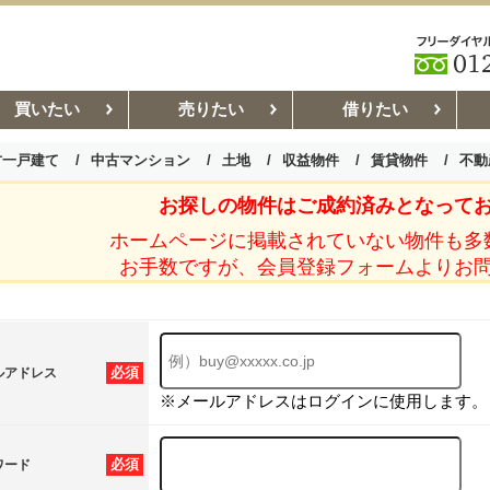
買いたい
売りたい
借りたい
古一戸建て
中古マンション
土地
収益物件
賃貸物件
不動
お探しの物件はご成約済みとなって
お部屋探しコラム
賃貸管理コ
ホームページに掲載されていない物件も多
お手数ですが、会員登録フォームよりお
必須
ルアドレス
※メールアドレスはログインに使用します。
必須
ワード