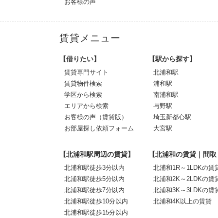
お客様の声
賃貸メニュー
【借りたい】
【駅から探す】
賃貸専門サイト
北浦和駅
賃貸物件検索
浦和駅
学区から検索
南浦和駅
エリアから検索
与野駅
お客様の声（賃貸版）
埼玉新都心駅
お部屋探し依頼フォーム
大宮駅
【北浦和駅周辺の賃貸】
【北浦和の賃貸｜間取
北浦和駅徒歩3分以内
北浦和1R～1LDKの賃
北浦和駅徒歩5分以内
北浦和2K～2LDKの賃
北浦和駅徒歩7分以内
北浦和3K～3LDKの賃
北浦和駅徒歩10分以内
北浦和4K以上の賃貸
北浦和駅徒歩15分以内