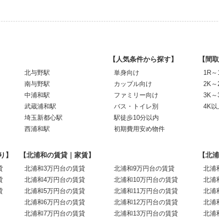
【人気条件から探す】
【間取
北与野駅
単身向け
1R～
南与野駅
カップル向け
2K～
中浦和駅
ファミリー向け
3K～
武蔵浦和駅
バス・トイレ別
4K以
埼玉新都心駅
駅徒歩10分以内
西浦和駅
初期費用安め物件
り】
【北浦和の賃貸｜家賃】
【北浦
貸
北浦和3万円台の賃貸
北浦和9万円台の賃貸
北浦
貸
北浦和4万円台の賃貸
北浦和10万円台の賃貸
北浦
貸
北浦和5万円台の賃貸
北浦和11万円台の賃貸
北浦
北浦和6万円台の賃貸
北浦和12万円台の賃貸
北浦
北浦和7万円台の賃貸
北浦和13万円台の賃貸
北浦