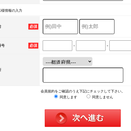
客様情報の入力
必須
前
-
-
必須
番号
所
会員規約をご確認のうえ下記にチェックして下さい。
同意します
同意しません