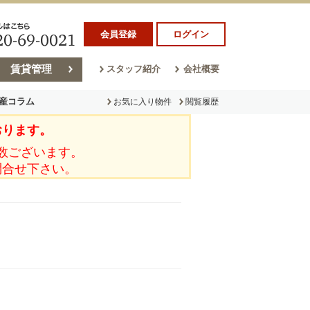
会員登録
ログイン
賃貸管理
スタッフ紹介
会社概要
産コラム
お気に入り物件
閲覧履歴
おります。
ラム
売却コラム
数ございます。
問合せ下さい。