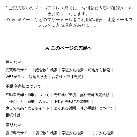
※ご記入頂いたメールアドレス宛てに、お問合せ内容の確認メール
をお送りいたします。
※Yahoo!メールなどのフリーメールをご利用の場合、迷惑メールフ
ォルダに入る場合があります。
このページの先頭へ
買いたい
売買専門サイト
総合物件検索
学区から検索
町名から検索
WEBチラシ
現地見学会
お客様の声【売買】
不動産売却について
不動産売却・買取について
売却成功実績
無料売却査定依頼
「仲介」と「買取」の違い
不動産売却時の諸費用
少しでも高く売るポイント
よくある質問
仲介手数料について
相続相談
借りたい
賃貸専門サイト
賃貸物件検索
学区から検索
エリアから検索