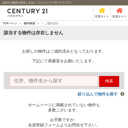
該当する物件は存在しません｜センチュリー21ハウスプラン
売買サイト
賃貸サイト
-
TOPページ
>
物件検索
>
ご成約済み
該当する物件は存在しません
お探しの物件はご成約済みとなっております。
下記にて再建策をお願いたします。
検索
絞り込んで物件を探す
ホームページに掲載されていない物件も
多数ございます。
お手数ですが、
会員登録フォームよりお問合せ下さい。