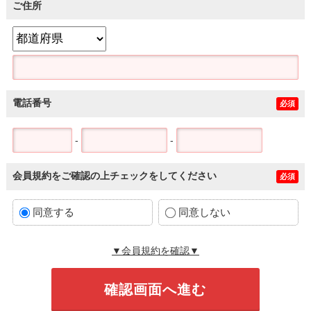
ご住所
電話番号
必須
-
-
会員規約をご確認の上チェックをしてください
必須
同意する
同意しない
▼会員規約を確認▼