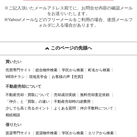
※ご記入頂いたメールアドレス宛てに、お問合せ内容の確認メール
をお送りいたします。
※Yahoo!メールなどのフリーメールをご利用の場合、迷惑メールフ
ォルダに入る場合があります。
このページの先頭へ
買いたい
売買専門サイト
総合物件検索
学区から検索
町名から検索
WEBチラシ
現地見学会
お客様の声【売買】
不動産売却について
不動産売却・買取について
売却成功実績
無料売却査定依頼
「仲介」と「買取」の違い
不動産売却時の諸費用
少しでも高く売るポイント
よくある質問
仲介手数料について
相続相談
借りたい
賃貸専門サイト
賃貸物件検索
学区から検索
エリアから検索