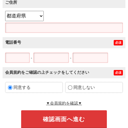
ご住所
電話番号
必須
-
-
会員規約をご確認の上チェックをしてください
必須
同意する
同意しない
▼会員規約を確認▼