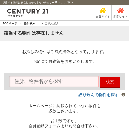
該当する物件は存在しません｜センチュリー21ハウスプラン
売買サイト
賃貸サイト
-
TOPページ
>
物件検索
>
ご成約済み
該当する物件は存在しません
お探しの物件はご成約済みとなっております。
下記にて再建策をお願いたします。
検索
絞り込んで物件を探す
ホームページに掲載されていない物件も
多数ございます。
お手数ですが、
会員登録フォームよりお問合せ下さい。