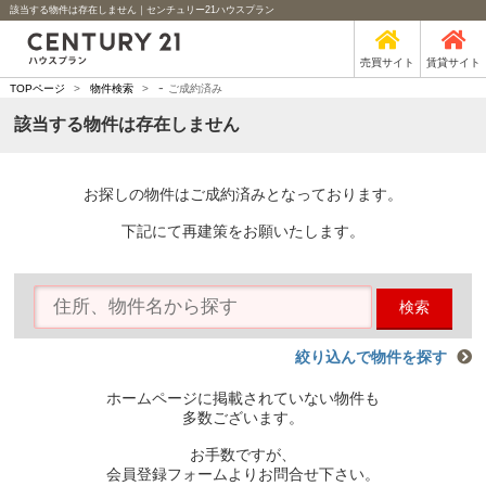
該当する物件は存在しません｜センチュリー21ハウスプラン
売買サイト
賃貸サイト
-
TOPページ
>
物件検索
>
ご成約済み
該当する物件は存在しません
お探しの物件はご成約済みとなっております。
下記にて再建策をお願いたします。
検索
絞り込んで物件を探す
ホームページに掲載されていない物件も
多数ございます。
お手数ですが、
会員登録フォームよりお問合せ下さい。