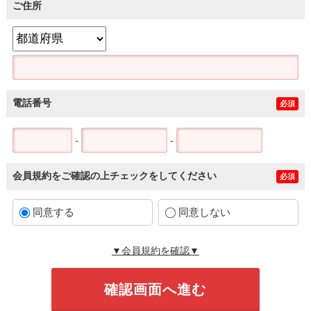
ご住所
電話番号
必須
-
-
会員規約をご確認の上チェックをしてください
必須
同意する
同意しない
▼会員規約を確認▼