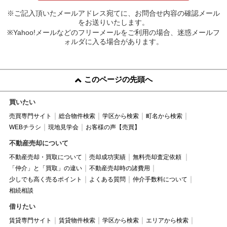
※ご記入頂いたメールアドレス宛てに、お問合せ内容の確認メール
をお送りいたします。
※Yahoo!メールなどのフリーメールをご利用の場合、迷惑メールフ
ォルダに入る場合があります。
このページの先頭へ
買いたい
売買専門サイト
総合物件検索
学区から検索
町名から検索
WEBチラシ
現地見学会
お客様の声【売買】
不動産売却について
不動産売却・買取について
売却成功実績
無料売却査定依頼
「仲介」と「買取」の違い
不動産売却時の諸費用
少しでも高く売るポイント
よくある質問
仲介手数料について
相続相談
借りたい
賃貸専門サイト
賃貸物件検索
学区から検索
エリアから検索