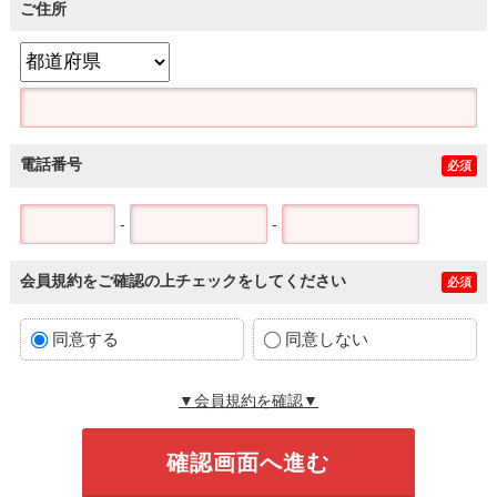
ご住所
電話番号
必須
-
-
会員規約をご確認の上チェックをしてください
必須
同意する
同意しない
▼会員規約を確認▼