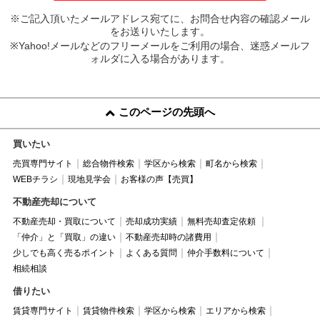
※ご記入頂いたメールアドレス宛てに、お問合せ内容の確認メール
をお送りいたします。
※Yahoo!メールなどのフリーメールをご利用の場合、迷惑メールフ
ォルダに入る場合があります。
このページの先頭へ
買いたい
売買専門サイト
総合物件検索
学区から検索
町名から検索
WEBチラシ
現地見学会
お客様の声【売買】
不動産売却について
不動産売却・買取について
売却成功実績
無料売却査定依頼
「仲介」と「買取」の違い
不動産売却時の諸費用
少しでも高く売るポイント
よくある質問
仲介手数料について
相続相談
借りたい
賃貸専門サイト
賃貸物件検索
学区から検索
エリアから検索