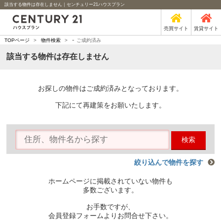
該当する物件は存在しません｜センチュリー21ハウスプラン
売買サイト
賃貸サイト
-
TOPページ
>
物件検索
>
ご成約済み
該当する物件は存在しません
お探しの物件はご成約済みとなっております。
下記にて再建策をお願いたします。
検索
絞り込んで物件を探す
ホームページに掲載されていない物件も
多数ございます。
お手数ですが、
会員登録フォームよりお問合せ下さい。