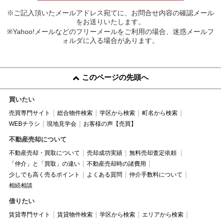
※ご記入頂いたメールアドレス宛てに、お問合せ内容の確認メール
をお送りいたします。
※Yahoo!メールなどのフリーメールをご利用の場合、迷惑メールフ
ォルダに入る場合があります。
このページの先頭へ
買いたい
売買専門サイト
総合物件検索
学区から検索
町名から検索
WEBチラシ
現地見学会
お客様の声【売買】
不動産売却について
不動産売却・買取について
売却成功実績
無料売却査定依頼
「仲介」と「買取」の違い
不動産売却時の諸費用
少しでも高く売るポイント
よくある質問
仲介手数料について
相続相談
借りたい
賃貸専門サイト
賃貸物件検索
学区から検索
エリアから検索