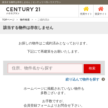
該当する物件は存在しません｜センチュリー21ハウスプラン
売買サイト
賃貸サイト
-
TOPページ
>
物件検索
>
ご成約済み
該当する物件は存在しません
お探しの物件はご成約済みとなっております。
下記にて再建策をお願いたします。
検索
絞り込んで物件を探す
ホームページに掲載されていない物件も
多数ございます。
お手数ですが、
会員登録フォームよりお問合せ下さい。