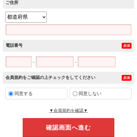
ご住所
電話番号
必須
-
-
会員規約をご確認の上チェックをしてください
必須
同意する
同意しない
▼会員規約を確認▼