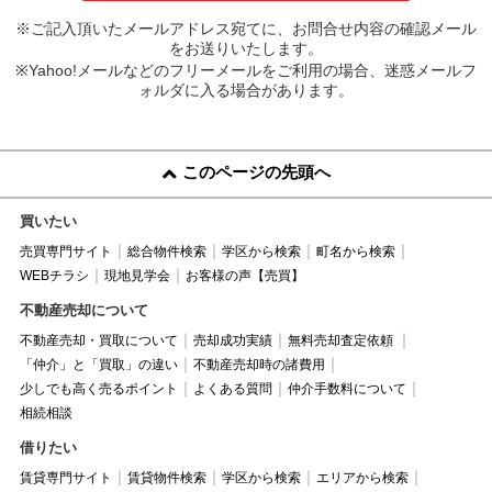
※ご記入頂いたメールアドレス宛てに、お問合せ内容の確認メール
をお送りいたします。
※Yahoo!メールなどのフリーメールをご利用の場合、迷惑メールフ
ォルダに入る場合があります。
このページの先頭へ
買いたい
売買専門サイト
総合物件検索
学区から検索
町名から検索
WEBチラシ
現地見学会
お客様の声【売買】
不動産売却について
不動産売却・買取について
売却成功実績
無料売却査定依頼
「仲介」と「買取」の違い
不動産売却時の諸費用
少しでも高く売るポイント
よくある質問
仲介手数料について
相続相談
借りたい
賃貸専門サイト
賃貸物件検索
学区から検索
エリアから検索