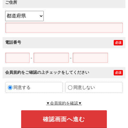
ご住所
電話番号
必須
-
-
会員規約をご確認の上チェックをしてください
必須
同意する
同意しない
▼会員規約を確認▼