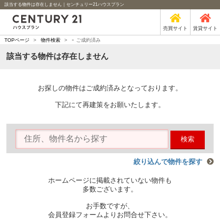
該当する物件は存在しません｜センチュリー21ハウスプラン
売買サイト
賃貸サイト
-
TOPページ
>
物件検索
>
ご成約済み
該当する物件は存在しません
お探しの物件はご成約済みとなっております。
下記にて再建策をお願いたします。
検索
絞り込んで物件を探す
ホームページに掲載されていない物件も
多数ございます。
お手数ですが、
会員登録フォームよりお問合せ下さい。