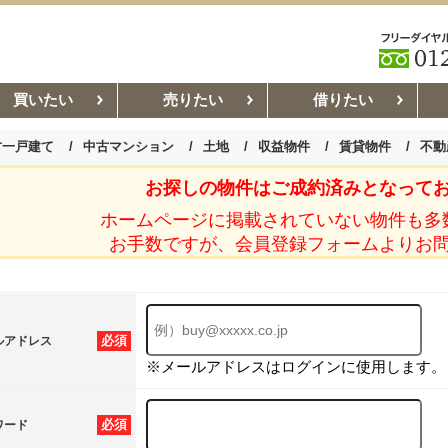
買いたい
売りたい
借りたい
古一戸建て
中古マンション
土地
収益物件
賃貸物件
不動
お探しの物件はご成約済みとなって
お部屋探しコラム
賃貸管理コ
ホームページに掲載されていない物件も多
お手数ですが、会員登録フォームよりお
必須
ルアドレス
※メールアドレスはログインに使用します。
必須
ワード