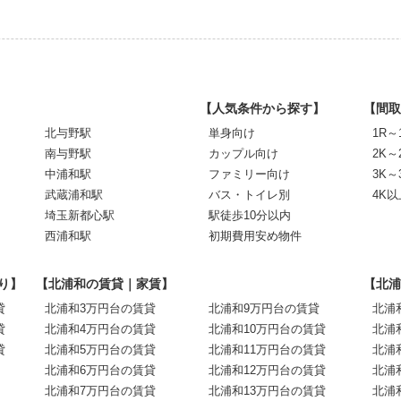
【人気条件から探す】
【間取
北与野駅
単身向け
1R～
南与野駅
カップル向け
2K～
中浦和駅
ファミリー向け
3K～
武蔵浦和駅
バス・トイレ別
4K以
埼玉新都心駅
駅徒歩10分以内
西浦和駅
初期費用安め物件
り】
【北浦和の賃貸｜家賃】
【北浦
貸
北浦和3万円台の賃貸
北浦和9万円台の賃貸
北浦
貸
北浦和4万円台の賃貸
北浦和10万円台の賃貸
北浦
貸
北浦和5万円台の賃貸
北浦和11万円台の賃貸
北浦
北浦和6万円台の賃貸
北浦和12万円台の賃貸
北浦
北浦和7万円台の賃貸
北浦和13万円台の賃貸
北浦