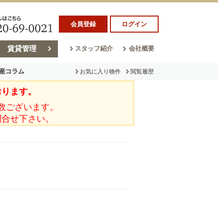
会員登録
ログイン
賃貸管理
スタッフ紹介
会社概要
産コラム
お気に入り物件
閲覧履歴
おります。
ラム
売却コラム
数ございます。
問合せ下さい。