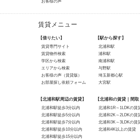
お客様の声
賃貸メニュー
【借りたい】
【駅から探す】
賃貸専門サイト
北浦和駅
賃貸物件検索
浦和駅
学区から検索
南浦和駅
エリアから検索
与野駅
お客様の声（賃貸版）
埼玉新都心駅
お部屋探し依頼フォーム
大宮駅
【北浦和駅周辺の賃貸】
【北浦和の賃貸｜間取
北浦和駅徒歩3分以内
北浦和1R～1LDKの賃
北浦和駅徒歩5分以内
北浦和2K～2LDKの賃
北浦和駅徒歩7分以内
北浦和3K～3LDKの賃
北浦和駅徒歩10分以内
北浦和4K以上の賃貸
北浦和駅徒歩15分以内