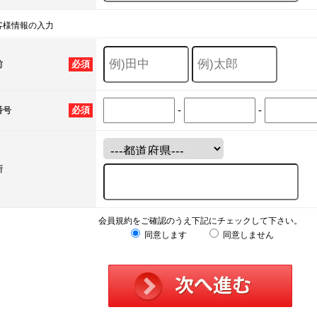
客様情報の入力
必須
前
-
-
必須
番号
所
会員規約をご確認のうえ下記にチェックして下さい。
同意します
同意しません