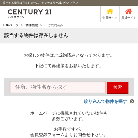
該当する物件は存在しません｜センチュリー21ハウスプラン
売買サイト
賃貸サイト
-
TOPページ
>
物件検索
>
ご成約済み
該当する物件は存在しません
お探しの物件はご成約済みとなっております。
下記にて再建策をお願いたします。
検索
絞り込んで物件を探す
ホームページに掲載されていない物件も
多数ございます。
お手数ですが、
会員登録フォームよりお問合せ下さい。