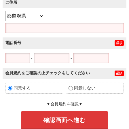
ご住所
電話番号
必須
-
-
会員規約をご確認の上チェックをしてください
必須
同意する
同意しない
▼会員規約を確認▼