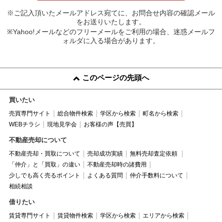
※ご記入頂いたメールアドレス宛てに、お問合せ内容の確認メール
をお送りいたします。
※Yahoo!メールなどのフリーメールをご利用の場合、迷惑メールフ
ォルダに入る場合があります。
このページの先頭へ
買いたい
売買専門サイト
総合物件検索
学区から検索
町名から検索
WEBチラシ
現地見学会
お客様の声【売買】
不動産売却について
不動産売却・買取について
売却成功実績
無料売却査定依頼
「仲介」と「買取」の違い
不動産売却時の諸費用
少しでも高く売るポイント
よくある質問
仲介手数料について
相続相談
借りたい
賃貸専門サイト
賃貸物件検索
学区から検索
エリアから検索