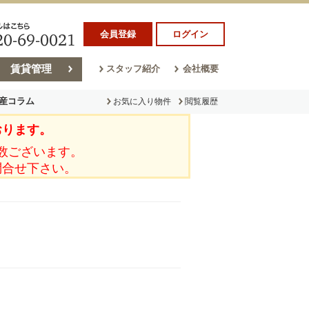
会員登録
ログイン
賃貸管理
スタッフ紹介
会社概要
産コラム
お気に入り物件
閲覧履歴
おります。
ラム
売却コラム
数ございます。
問合せ下さい。