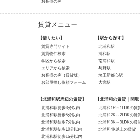
お客様の声
賃貸メニュー
【借りたい】
【駅から探す】
賃貸専門サイト
北浦和駅
賃貸物件検索
浦和駅
学区から検索
南浦和駅
エリアから検索
与野駅
お客様の声（賃貸版）
埼玉新都心駅
お部屋探し依頼フォーム
大宮駅
【北浦和駅周辺の賃貸】
【北浦和の賃貸｜間取
北浦和駅徒歩3分以内
北浦和1R～1LDKの賃
北浦和駅徒歩5分以内
北浦和2K～2LDKの賃
北浦和駅徒歩7分以内
北浦和3K～3LDKの賃
北浦和駅徒歩10分以内
北浦和4K以上の賃貸
北浦和駅徒歩15分以内