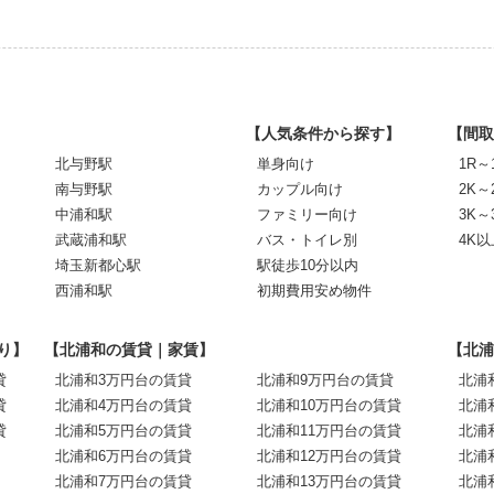
【人気条件から探す】
【間取
北与野駅
単身向け
1R～
南与野駅
カップル向け
2K～
中浦和駅
ファミリー向け
3K～
武蔵浦和駅
バス・トイレ別
4K以
埼玉新都心駅
駅徒歩10分以内
西浦和駅
初期費用安め物件
り】
【北浦和の賃貸｜家賃】
【北浦
貸
北浦和3万円台の賃貸
北浦和9万円台の賃貸
北浦
貸
北浦和4万円台の賃貸
北浦和10万円台の賃貸
北浦
貸
北浦和5万円台の賃貸
北浦和11万円台の賃貸
北浦
北浦和6万円台の賃貸
北浦和12万円台の賃貸
北浦
北浦和7万円台の賃貸
北浦和13万円台の賃貸
北浦