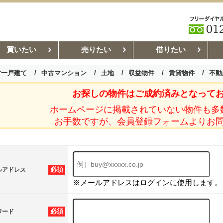
買いたい
売りたい
借りたい
古一戸建て
中古マンション
土地
収益物件
賃貸物件
不動
お探しの物件はご成約済みとなって
お部屋探しコラム
賃貸管理コ
ホームページに掲載されていない物件も多
お手数ですが、会員登録フォームよりお
必須
ルアドレス
※メールアドレスはログインに使用します。
必須
ワード