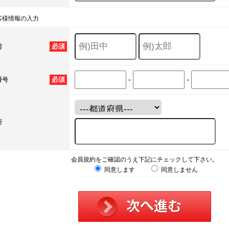
客様情報の入力
必須
前
-
-
必須
番号
所
会員規約をご確認のうえ下記にチェックして下さい。
同意します
同意しません