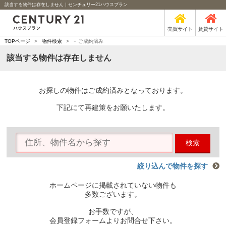
該当する物件は存在しません｜センチュリー21ハウスプラン
売買サイト
賃貸サイト
-
TOPページ
>
物件検索
>
ご成約済み
該当する物件は存在しません
お探しの物件はご成約済みとなっております。
下記にて再建策をお願いたします。
検索
絞り込んで物件を探す
ホームページに掲載されていない物件も
多数ございます。
お手数ですが、
会員登録フォームよりお問合せ下さい。