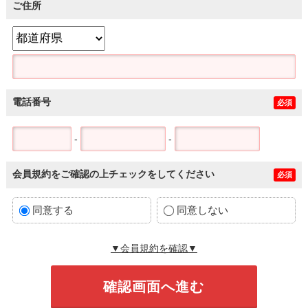
ご住所
電話番号
必須
-
-
会員規約をご確認の上チェックをしてください
必須
同意する
同意しない
▼会員規約を確認▼