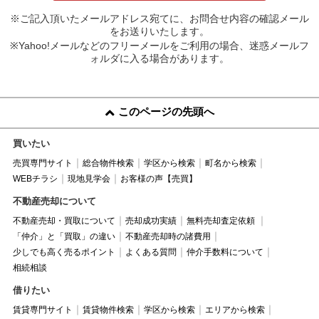
※ご記入頂いたメールアドレス宛てに、お問合せ内容の確認メール
をお送りいたします。
※Yahoo!メールなどのフリーメールをご利用の場合、迷惑メールフ
ォルダに入る場合があります。
このページの先頭へ
買いたい
売買専門サイト
総合物件検索
学区から検索
町名から検索
WEBチラシ
現地見学会
お客様の声【売買】
不動産売却について
不動産売却・買取について
売却成功実績
無料売却査定依頼
「仲介」と「買取」の違い
不動産売却時の諸費用
少しでも高く売るポイント
よくある質問
仲介手数料について
相続相談
借りたい
賃貸専門サイト
賃貸物件検索
学区から検索
エリアから検索