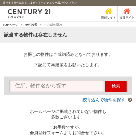
該当する物件は存在しません｜センチュリー21ハウスプラン
売買サイト
賃貸サイト
-
TOPページ
>
物件検索
>
ご成約済み
該当する物件は存在しません
お探しの物件はご成約済みとなっております。
下記にて再建策をお願いたします。
検索
絞り込んで物件を探す
ホームページに掲載されていない物件も
多数ございます。
お手数ですが、
会員登録フォームよりお問合せ下さい。