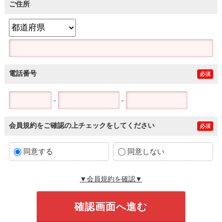
ご住所
電話番号
必須
-
-
会員規約をご確認の上チェックをしてください
必須
同意する
同意しない
▼会員規約を確認▼