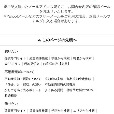
※ご記入頂いたメールアドレス宛てに、お問合せ内容の確認メール
をお送りいたします。
※Yahoo!メールなどのフリーメールをご利用の場合、迷惑メールフ
ォルダに入る場合があります。
このページの先頭へ
買いたい
売買専門サイト
総合物件検索
学区から検索
町名から検索
WEBチラシ
現地見学会
お客様の声【売買】
不動産売却について
不動産売却・買取について
売却成功実績
無料売却査定依頼
「仲介」と「買取」の違い
不動産売却時の諸費用
少しでも高く売るポイント
よくある質問
仲介手数料について
相続相談
借りたい
賃貸専門サイト
賃貸物件検索
学区から検索
エリアから検索