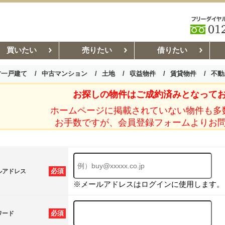
買いたい
売りたい
借りたい
古一戸建て
中古マンション
土地
収益物件
賃貸物件
不動
お探しの物件はご成約済みとなって
お部屋探しコラム
賃貸管理コ
ホームページに掲載されていない物件も多
お手数ですが、会員登録フォームよりお
必須
ルアドレス
※メールアドレスはログインに使用します。
必須
ワード