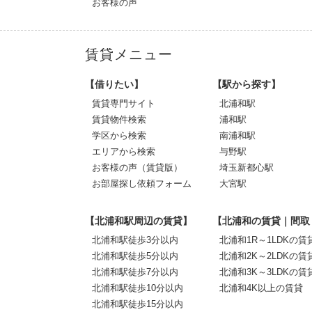
お客様の声
賃貸メニュー
【借りたい】
【駅から探す】
賃貸専門サイト
北浦和駅
賃貸物件検索
浦和駅
学区から検索
南浦和駅
エリアから検索
与野駅
お客様の声（賃貸版）
埼玉新都心駅
お部屋探し依頼フォーム
大宮駅
【北浦和駅周辺の賃貸】
【北浦和の賃貸｜間取
北浦和駅徒歩3分以内
北浦和1R～1LDKの賃
北浦和駅徒歩5分以内
北浦和2K～2LDKの賃
北浦和駅徒歩7分以内
北浦和3K～3LDKの賃
北浦和駅徒歩10分以内
北浦和4K以上の賃貸
北浦和駅徒歩15分以内