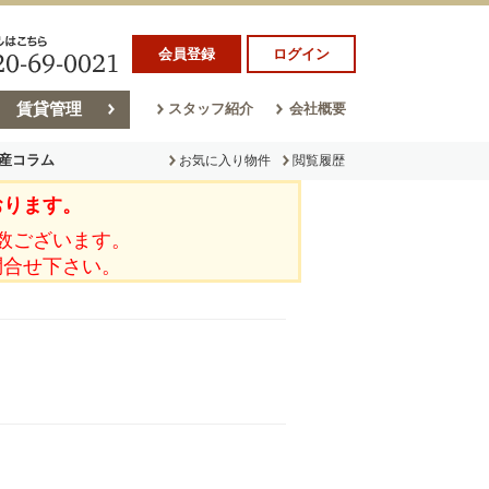
会員登録
ログイン
賃貸管理
スタッフ紹介
会社概要
産コラム
お気に入り物件
閲覧履歴
おります。
ラム
売却コラム
数ございます。
問合せ下さい。