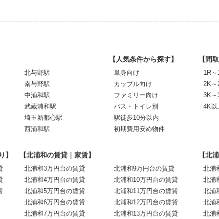
【人気条件から探す】
【間取
北与野駅
単身向け
1R～
南与野駅
カップル向け
2K～
中浦和駅
ファミリー向け
3K～
武蔵浦和駅
バス・トイレ別
4K以
埼玉新都心駅
駅徒歩10分以内
西浦和駅
初期費用安め物件
り】
【北浦和の賃貸｜家賃】
【北浦
貸
北浦和3万円台の賃貸
北浦和9万円台の賃貸
北浦
貸
北浦和4万円台の賃貸
北浦和10万円台の賃貸
北浦
貸
北浦和5万円台の賃貸
北浦和11万円台の賃貸
北浦
北浦和6万円台の賃貸
北浦和12万円台の賃貸
北浦
北浦和7万円台の賃貸
北浦和13万円台の賃貸
北浦