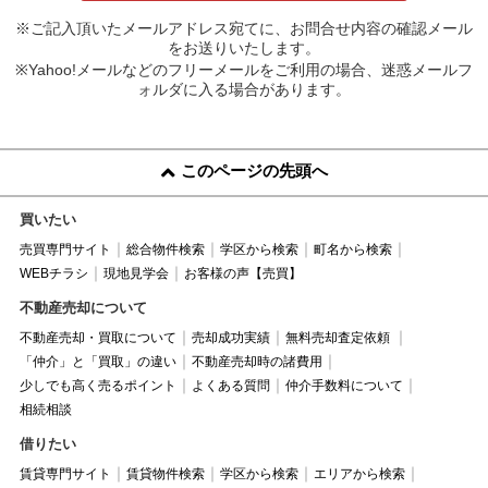
※ご記入頂いたメールアドレス宛てに、お問合せ内容の確認メール
をお送りいたします。
※Yahoo!メールなどのフリーメールをご利用の場合、迷惑メールフ
ォルダに入る場合があります。
このページの先頭へ
買いたい
売買専門サイト
総合物件検索
学区から検索
町名から検索
WEBチラシ
現地見学会
お客様の声【売買】
不動産売却について
不動産売却・買取について
売却成功実績
無料売却査定依頼
「仲介」と「買取」の違い
不動産売却時の諸費用
少しでも高く売るポイント
よくある質問
仲介手数料について
相続相談
借りたい
賃貸専門サイト
賃貸物件検索
学区から検索
エリアから検索