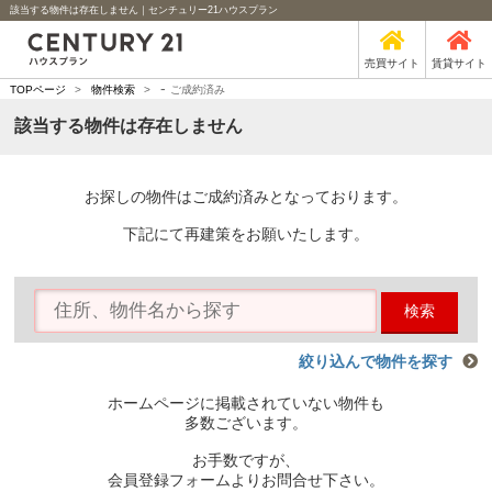
該当する物件は存在しません｜センチュリー21ハウスプラン
売買サイト
賃貸サイト
-
TOPページ
>
物件検索
>
ご成約済み
該当する物件は存在しません
お探しの物件はご成約済みとなっております。
下記にて再建策をお願いたします。
検索
絞り込んで物件を探す
ホームページに掲載されていない物件も
多数ございます。
お手数ですが、
会員登録フォームよりお問合せ下さい。