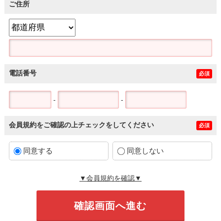
ご住所
電話番号
必須
-
-
会員規約をご確認の上チェックをしてください
必須
同意する
同意しない
▼会員規約を確認▼