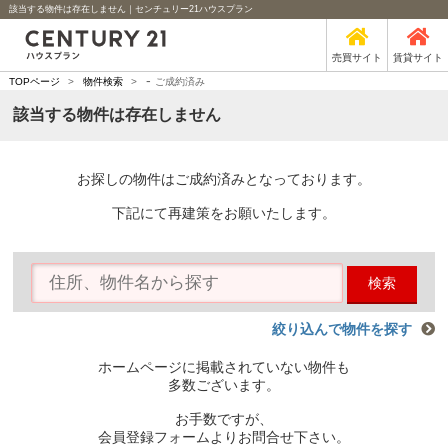
該当する物件は存在しません｜センチュリー21ハウスプラン
売買サイト
賃貸サイト
-
TOPページ
>
物件検索
>
ご成約済み
該当する物件は存在しません
お探しの物件はご成約済みとなっております。
下記にて再建策をお願いたします。
検索
絞り込んで物件を探す
ホームページに掲載されていない物件も
多数ございます。
お手数ですが、
会員登録フォームよりお問合せ下さい。