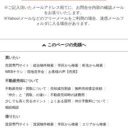
※ご記入頂いたメールアドレス宛てに、お問合せ内容の確認メール
をお送りいたします。
※Yahoo!メールなどのフリーメールをご利用の場合、迷惑メールフ
ォルダに入る場合があります。
このページの先頭へ
買いたい
売買専門サイト
総合物件検索
学区から検索
町名から検索
WEBチラシ
現地見学会
お客様の声【売買】
不動産売却について
不動産売却・買取について
売却成功実績
無料売却査定依頼
「仲介」と「買取」の違い
不動産売却時の諸費用
少しでも高く売るポイント
よくある質問
仲介手数料について
相続相談
借りたい
賃貸専門サイト
賃貸物件検索
学区から検索
エリアから検索