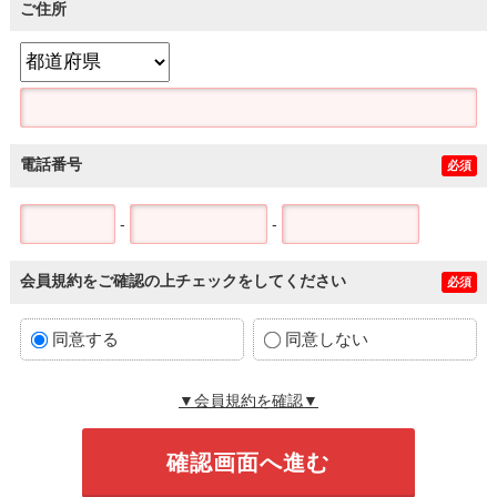
ご住所
電話番号
必須
-
-
会員規約をご確認の上チェックをしてください
必須
同意する
同意しない
▼会員規約を確認▼