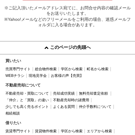
※ご記入頂いたメールアドレス宛てに、お問合せ内容の確認メール
をお送りいたします。
※Yahoo!メールなどのフリーメールをご利用の場合、迷惑メールフ
ォルダに入る場合があります。
このページの先頭へ
買いたい
売買専門サイト
総合物件検索
学区から検索
町名から検索
WEBチラシ
現地見学会
お客様の声【売買】
不動産売却について
不動産売却・買取について
売却成功実績
無料売却査定依頼
「仲介」と「買取」の違い
不動産売却時の諸費用
少しでも高く売るポイント
よくある質問
仲介手数料について
相続相談
借りたい
賃貸専門サイト
賃貸物件検索
学区から検索
エリアから検索