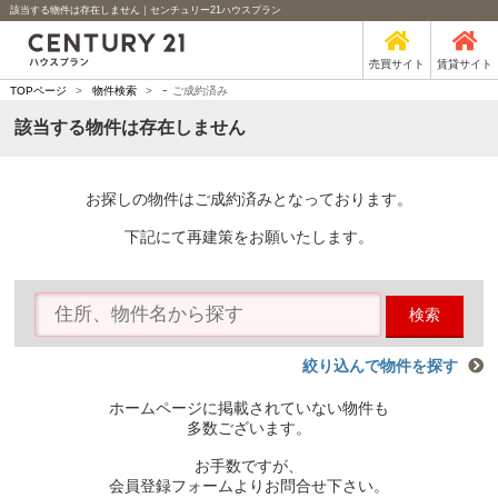
該当する物件は存在しません｜センチュリー21ハウスプラン
売買サイト
賃貸サイト
-
TOPページ
>
物件検索
>
ご成約済み
該当する物件は存在しません
お探しの物件はご成約済みとなっております。
下記にて再建策をお願いたします。
検索
絞り込んで物件を探す
ホームページに掲載されていない物件も
多数ございます。
お手数ですが、
会員登録フォームよりお問合せ下さい。