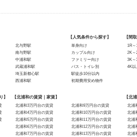
【人気条件から探す】
【間取
北与野駅
単身向け
1R～
南与野駅
カップル向け
2K～
中浦和駅
ファミリー向け
3K～
武蔵浦和駅
バス・トイレ別
4K以
埼玉新都心駅
駅徒歩10分以内
西浦和駅
初期費用安め物件
り】
【北浦和の賃貸｜家賃】
【北浦
貸
北浦和3万円台の賃貸
北浦和9万円台の賃貸
北浦
貸
北浦和4万円台の賃貸
北浦和10万円台の賃貸
北浦
貸
北浦和5万円台の賃貸
北浦和11万円台の賃貸
北浦
北浦和6万円台の賃貸
北浦和12万円台の賃貸
北浦
北浦和7万円台の賃貸
北浦和13万円台の賃貸
北浦