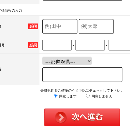
客様情報の入力
必須
前
-
-
必須
番号
所
会員規約をご確認のうえ下記にチェックして下さい。
同意します
同意しません