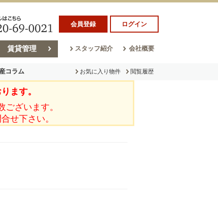
会員登録
ログイン
賃貸管理
スタッフ紹介
会社概要
産コラム
お気に入り物件
閲覧履歴
おります。
ラム
売却コラム
数ございます。
問合せ下さい。