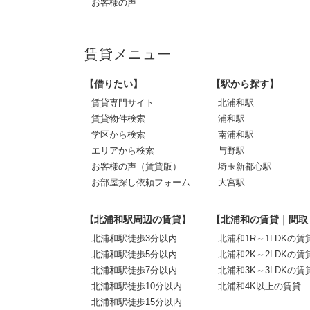
お客様の声
賃貸メニュー
【借りたい】
【駅から探す】
賃貸専門サイト
北浦和駅
賃貸物件検索
浦和駅
学区から検索
南浦和駅
エリアから検索
与野駅
お客様の声（賃貸版）
埼玉新都心駅
お部屋探し依頼フォーム
大宮駅
【北浦和駅周辺の賃貸】
【北浦和の賃貸｜間取
北浦和駅徒歩3分以内
北浦和1R～1LDKの賃
北浦和駅徒歩5分以内
北浦和2K～2LDKの賃
北浦和駅徒歩7分以内
北浦和3K～3LDKの賃
北浦和駅徒歩10分以内
北浦和4K以上の賃貸
北浦和駅徒歩15分以内