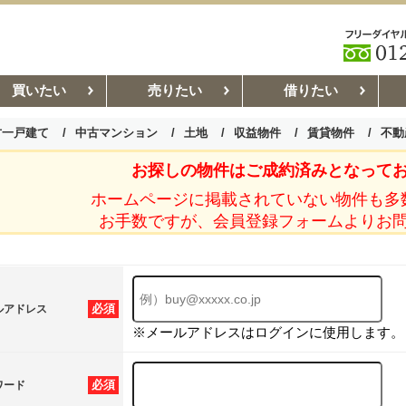
買いたい
売りたい
借りたい
古一戸建て
中古マンション
土地
収益物件
賃貸物件
不動
お探しの物件はご成約済みとなって
お部屋探しコラム
賃貸管理コ
ホームページに掲載されていない物件も多
お手数ですが、会員登録フォームよりお
必須
ルアドレス
※メールアドレスはログインに使用します。
必須
ワード