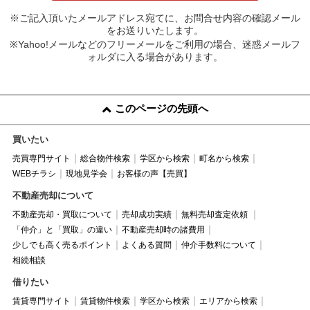
※ご記入頂いたメールアドレス宛てに、お問合せ内容の確認メール
をお送りいたします。
※Yahoo!メールなどのフリーメールをご利用の場合、迷惑メールフ
ォルダに入る場合があります。
このページの先頭へ
買いたい
売買専門サイト
総合物件検索
学区から検索
町名から検索
WEBチラシ
現地見学会
お客様の声【売買】
不動産売却について
不動産売却・買取について
売却成功実績
無料売却査定依頼
「仲介」と「買取」の違い
不動産売却時の諸費用
少しでも高く売るポイント
よくある質問
仲介手数料について
相続相談
借りたい
賃貸専門サイト
賃貸物件検索
学区から検索
エリアから検索