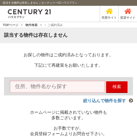
該当する物件は存在しません｜センチュリー21ハウスプラン
売買サイト
賃貸サイト
-
TOPページ
>
物件検索
>
ご成約済み
該当する物件は存在しません
お探しの物件はご成約済みとなっております。
下記にて再建策をお願いたします。
検索
絞り込んで物件を探す
ホームページに掲載されていない物件も
多数ございます。
お手数ですが、
会員登録フォームよりお問合せ下さい。