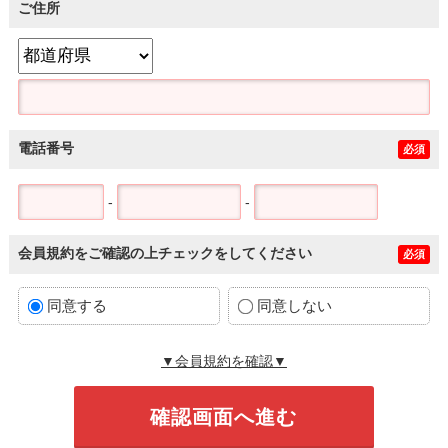
ご住所
電話番号
必須
-
-
会員規約をご確認の上チェックをしてください
必須
同意する
同意しない
▼会員規約を確認▼