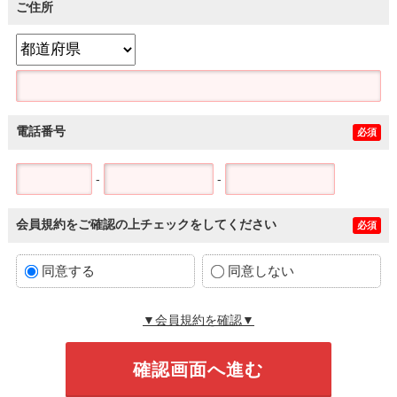
ご住所
電話番号
必須
-
-
会員規約をご確認の上チェックをしてください
必須
同意する
同意しない
▼会員規約を確認▼