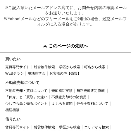
※ご記入頂いたメールアドレス宛てに、お問合せ内容の確認メール
をお送りいたします。
※Yahoo!メールなどのフリーメールをご利用の場合、迷惑メールフ
ォルダに入る場合があります。
このページの先頭へ
買いたい
売買専門サイト
総合物件検索
学区から検索
町名から検索
WEBチラシ
現地見学会
お客様の声【売買】
不動産売却について
不動産売却・買取について
売却成功実績
無料売却査定依頼
「仲介」と「買取」の違い
不動産売却時の諸費用
少しでも高く売るポイント
よくある質問
仲介手数料について
相続相談
借りたい
賃貸専門サイト
賃貸物件検索
学区から検索
エリアから検索