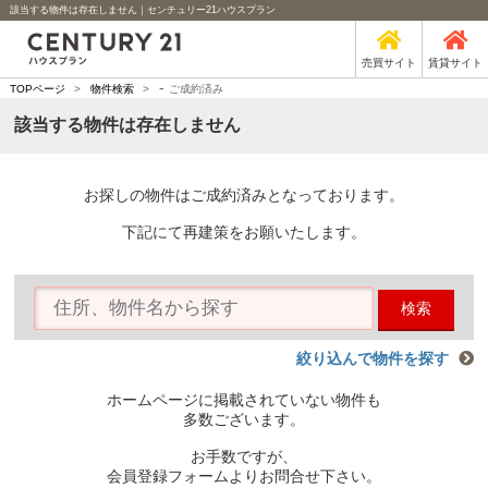
該当する物件は存在しません｜センチュリー21ハウスプラン
売買サイト
賃貸サイト
-
TOPページ
>
物件検索
>
ご成約済み
該当する物件は存在しません
お探しの物件はご成約済みとなっております。
下記にて再建策をお願いたします。
検索
絞り込んで物件を探す
ホームページに掲載されていない物件も
多数ございます。
お手数ですが、
会員登録フォームよりお問合せ下さい。