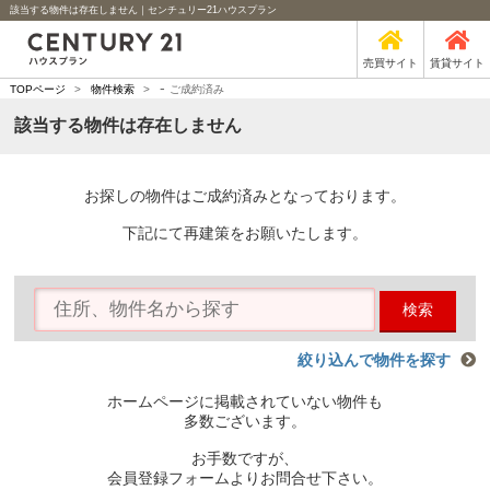
該当する物件は存在しません｜センチュリー21ハウスプラン
売買サイト
賃貸サイト
-
TOPページ
>
物件検索
>
ご成約済み
該当する物件は存在しません
お探しの物件はご成約済みとなっております。
下記にて再建策をお願いたします。
検索
絞り込んで物件を探す
ホームページに掲載されていない物件も
多数ございます。
お手数ですが、
会員登録フォームよりお問合せ下さい。