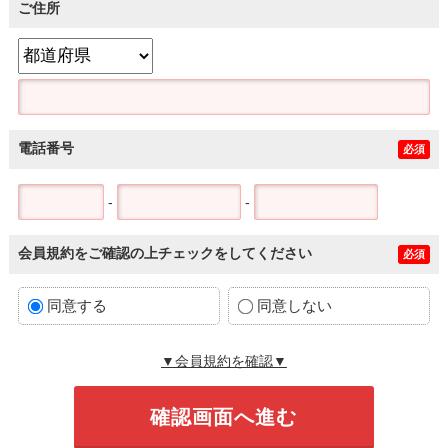
ご住所
電話番号
必須
-
-
会員規約をご確認の上チェックをしてください
必須
同意する
同意しない
▼会員規約を確認▼