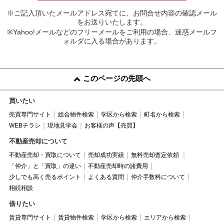
※ご記入頂いたメールアドレス宛てに、お問合せ内容の確認メール
をお送りいたします。
※Yahoo!メールなどのフリーメールをご利用の場合、迷惑メールフ
ォルダに入る場合があります。
このページの先頭へ
買いたい
売買専門サイト
総合物件検索
学区から検索
町名から検索
WEBチラシ
現地見学会
お客様の声【売買】
不動産売却について
不動産売却・買取について
売却成功実績
無料売却査定依頼
「仲介」と「買取」の違い
不動産売却時の諸費用
少しでも高く売るポイント
よくある質問
仲介手数料について
相続相談
借りたい
賃貸専門サイト
賃貸物件検索
学区から検索
エリアから検索