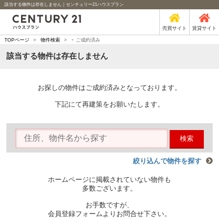
該当する物件は存在しません｜センチュリー21ハウスプラン
売買サイト
賃貸サイト
-
TOPページ
>
物件検索
>
ご成約済み
該当する物件は存在しません
お探しの物件はご成約済みとなっております。
下記にて再建策をお願いたします。
検索
絞り込んで物件を探す
ホームページに掲載されていない物件も
多数ございます。
お手数ですが、
会員登録フォームよりお問合せ下さい。