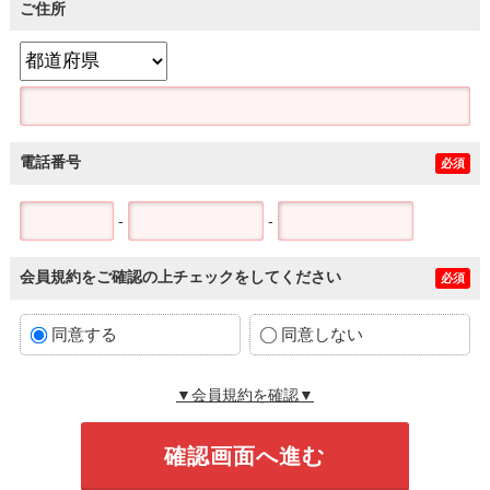
ご住所
電話番号
必須
-
-
会員規約をご確認の上チェックをしてください
必須
同意する
同意しない
▼会員規約を確認▼