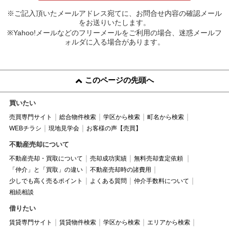
※ご記入頂いたメールアドレス宛てに、お問合せ内容の確認メール
をお送りいたします。
※Yahoo!メールなどのフリーメールをご利用の場合、迷惑メールフ
ォルダに入る場合があります。
このページの先頭へ
買いたい
売買専門サイト
総合物件検索
学区から検索
町名から検索
WEBチラシ
現地見学会
お客様の声【売買】
不動産売却について
不動産売却・買取について
売却成功実績
無料売却査定依頼
「仲介」と「買取」の違い
不動産売却時の諸費用
少しでも高く売るポイント
よくある質問
仲介手数料について
相続相談
借りたい
賃貸専門サイト
賃貸物件検索
学区から検索
エリアから検索