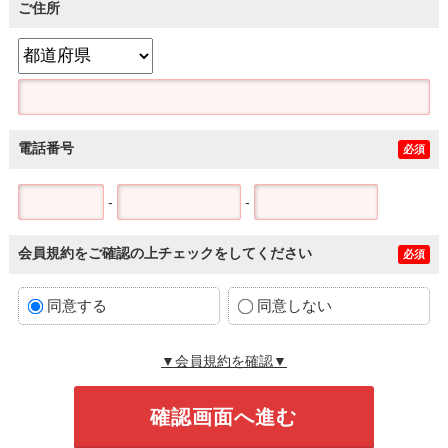
ご住所
電話番号
必須
-
-
会員規約をご確認の上チェックをしてください
必須
同意する
同意しない
▼会員規約を確認▼