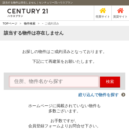
該当する物件は存在しません｜センチュリー21ハウスプラン
売買サイト
賃貸サイト
-
TOPページ
>
物件検索
>
ご成約済み
該当する物件は存在しません
お探しの物件はご成約済みとなっております。
下記にて再建策をお願いたします。
検索
絞り込んで物件を探す
ホームページに掲載されていない物件も
多数ございます。
お手数ですが、
会員登録フォームよりお問合せ下さい。