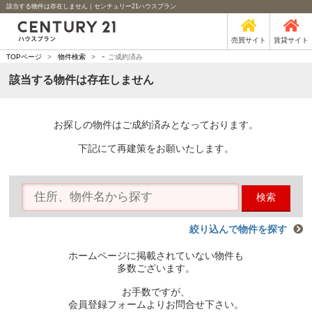
該当する物件は存在しません｜センチュリー21ハウスプラン
売買サイト
賃貸サイト
-
TOPページ
>
物件検索
>
ご成約済み
該当する物件は存在しません
お探しの物件はご成約済みとなっております。
下記にて再建策をお願いたします。
検索
絞り込んで物件を探す
ホームページに掲載されていない物件も
多数ございます。
お手数ですが、
会員登録フォームよりお問合せ下さい。