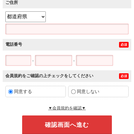
ご住所
電話番号
必須
-
-
会員規約をご確認の上チェックをしてください
必須
同意する
同意しない
▼会員規約を確認▼