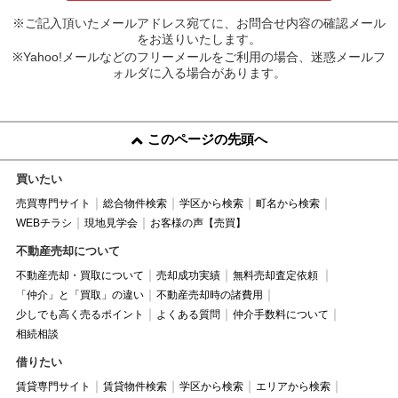
※ご記入頂いたメールアドレス宛てに、お問合せ内容の確認メール
をお送りいたします。
※Yahoo!メールなどのフリーメールをご利用の場合、迷惑メールフ
ォルダに入る場合があります。
このページの先頭へ
買いたい
売買専門サイト
総合物件検索
学区から検索
町名から検索
WEBチラシ
現地見学会
お客様の声【売買】
不動産売却について
不動産売却・買取について
売却成功実績
無料売却査定依頼
「仲介」と「買取」の違い
不動産売却時の諸費用
少しでも高く売るポイント
よくある質問
仲介手数料について
相続相談
借りたい
賃貸専門サイト
賃貸物件検索
学区から検索
エリアから検索