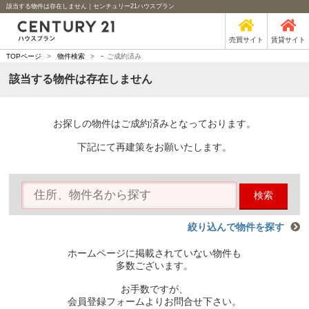
該当する物件は存在しません｜センチュリー21ハウスプラン
売買サイト
賃貸サイト
-
TOPページ
>
物件検索
>
ご成約済み
該当する物件は存在しません
お探しの物件はご成約済みとなっております。
下記にて再建策をお願いたします。
検索
絞り込んで物件を探す
ホームページに掲載されていない物件も
多数ございます。
お手数ですが、
会員登録フォームよりお問合せ下さい。