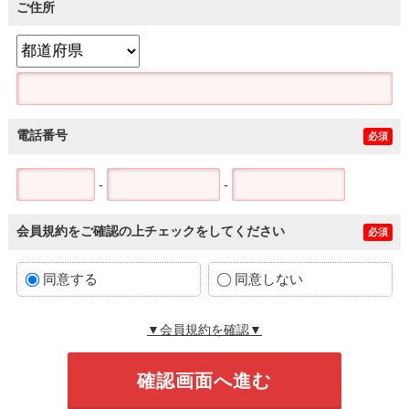
ご住所
電話番号
必須
-
-
会員規約をご確認の上チェックをしてください
必須
同意する
同意しない
▼会員規約を確認▼