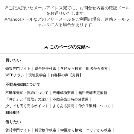
※ご記入頂いたメールアドレス宛てに、お問合せ内容の確認メール
をお送りいたします。
※Yahoo!メールなどのフリーメールをご利用の場合、迷惑メールフ
ォルダに入る場合があります。
このページの先頭へ
買いたい
売買専門サイト
総合物件検索
学区から検索
町名から検索
WEBチラシ
現地見学会
お客様の声【売買】
不動産売却について
不動産売却・買取について
売却成功実績
無料売却査定依頼
「仲介」と「買取」の違い
不動産売却時の諸費用
少しでも高く売るポイント
よくある質問
仲介手数料について
相続相談
借りたい
賃貸専門サイト
賃貸物件検索
学区から検索
エリアから検索