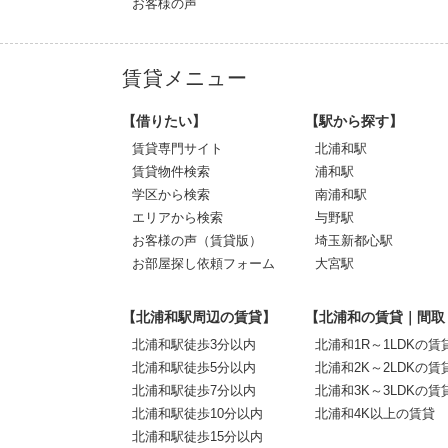
お客様の声
賃貸メニュー
【借りたい】
【駅から探す】
賃貸専門サイト
北浦和駅
賃貸物件検索
浦和駅
学区から検索
南浦和駅
エリアから検索
与野駅
お客様の声（賃貸版）
埼玉新都心駅
お部屋探し依頼フォーム
大宮駅
【北浦和駅周辺の賃貸】
【北浦和の賃貸｜間取
北浦和駅徒歩3分以内
北浦和1R～1LDKの賃
北浦和駅徒歩5分以内
北浦和2K～2LDKの賃
北浦和駅徒歩7分以内
北浦和3K～3LDKの賃
北浦和駅徒歩10分以内
北浦和4K以上の賃貸
北浦和駅徒歩15分以内