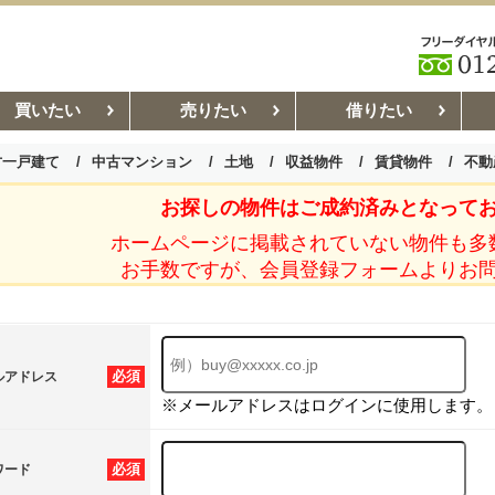
買いたい
売りたい
借りたい
古一戸建て
中古マンション
土地
収益物件
賃貸物件
不動
お探しの物件はご成約済みとなって
お部屋探しコラム
賃貸管理コ
ホームページに掲載されていない物件も多
お手数ですが、会員登録フォームよりお
必須
ルアドレス
※メールアドレスはログインに使用します。
必須
ワード