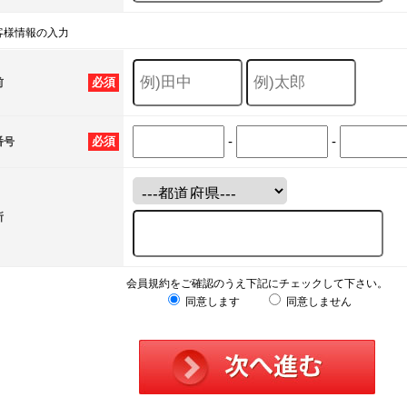
客様情報の入力
必須
前
-
-
必須
番号
所
会員規約をご確認のうえ下記にチェックして下さい。
同意します
同意しません