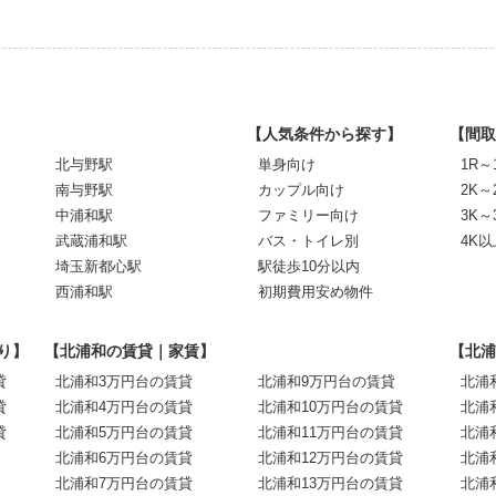
【人気条件から探す】
【間取
北与野駅
単身向け
1R～
南与野駅
カップル向け
2K～
中浦和駅
ファミリー向け
3K～
武蔵浦和駅
バス・トイレ別
4K以
埼玉新都心駅
駅徒歩10分以内
西浦和駅
初期費用安め物件
り】
【北浦和の賃貸｜家賃】
【北浦
貸
北浦和3万円台の賃貸
北浦和9万円台の賃貸
北浦
貸
北浦和4万円台の賃貸
北浦和10万円台の賃貸
北浦
貸
北浦和5万円台の賃貸
北浦和11万円台の賃貸
北浦
北浦和6万円台の賃貸
北浦和12万円台の賃貸
北浦
北浦和7万円台の賃貸
北浦和13万円台の賃貸
北浦