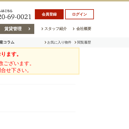
会員登録
ログイン
賃貸管理
スタッフ紹介
会社概要
産コラム
お気に入り物件
閲覧履歴
おります。
ラム
売却コラム
数ございます。
問合せ下さい。