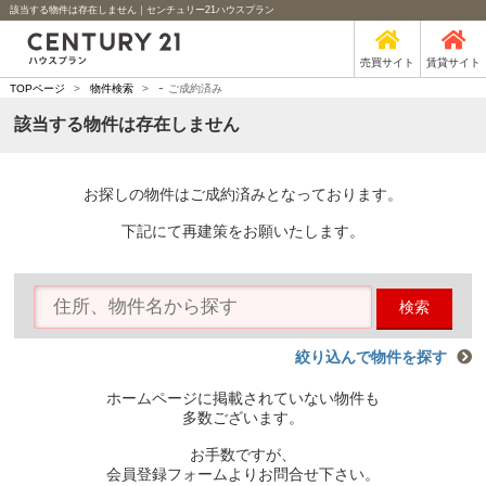
該当する物件は存在しません｜センチュリー21ハウスプラン
売買サイト
賃貸サイト
-
TOPページ
>
物件検索
>
ご成約済み
該当する物件は存在しません
お探しの物件はご成約済みとなっております。
下記にて再建策をお願いたします。
検索
絞り込んで物件を探す
ホームページに掲載されていない物件も
多数ございます。
お手数ですが、
会員登録フォームよりお問合せ下さい。