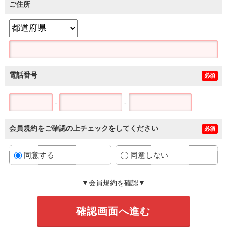
ご住所
電話番号
必須
-
-
会員規約をご確認の上チェックをしてください
必須
同意する
同意しない
▼会員規約を確認▼