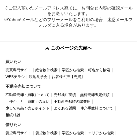
※ご記入頂いたメールアドレス宛てに、お問合せ内容の確認メール
をお送りいたします。
※Yahoo!メールなどのフリーメールをご利用の場合、迷惑メールフ
ォルダに入る場合があります。
このページの先頭へ
買いたい
売買専門サイト
総合物件検索
学区から検索
町名から検索
WEBチラシ
現地見学会
お客様の声【売買】
不動産売却について
不動産売却・買取について
売却成功実績
無料売却査定依頼
「仲介」と「買取」の違い
不動産売却時の諸費用
少しでも高く売るポイント
よくある質問
仲介手数料について
相続相談
借りたい
賃貸専門サイト
賃貸物件検索
学区から検索
エリアから検索