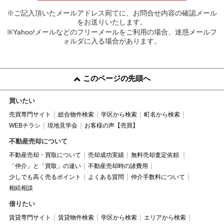
※ご記入頂いたメールアドレス宛てに、お問合せ内容の確認メール
をお送りいたします。
※Yahoo!メールなどのフリーメールをご利用の場合、迷惑メールフ
ォルダに入る場合があります。
このページの先頭へ
買いたい
売買専門サイト
総合物件検索
学区から検索
町名から検索
WEBチラシ
現地見学会
お客様の声【売買】
不動産売却について
不動産売却・買取について
売却成功実績
無料売却査定依頼
「仲介」と「買取」の違い
不動産売却時の諸費用
少しでも高く売るポイント
よくある質問
仲介手数料について
相続相談
借りたい
賃貸専門サイト
賃貸物件検索
学区から検索
エリアから検索