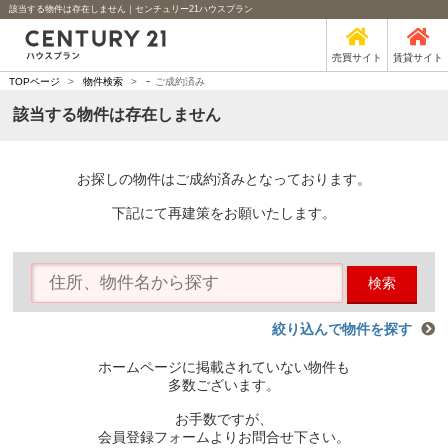
該当する物件は存在しません｜センチュリー21ハウスプラン
売買サイト
賃貸サイト
-
TOPページ
>
物件検索
>
ご成約済み
該当する物件は存在しません
お探しの物件はご成約済みとなっております。
下記にて再建策をお願いたします。
検索
絞り込んで物件を探す
ホームページに掲載されていない物件も
多数ございます。
お手数ですが、
会員登録フォームよりお問合せ下さい。