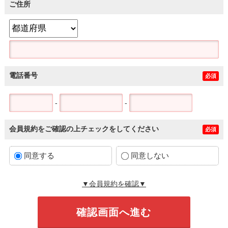
ご住所
電話番号
必須
-
-
会員規約をご確認の上チェックをしてください
必須
同意する
同意しない
▼会員規約を確認▼