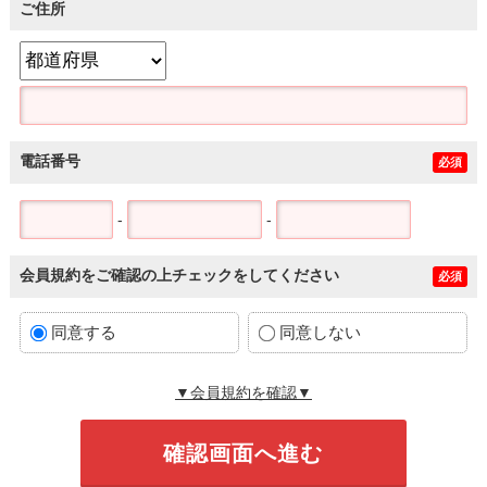
ご住所
電話番号
必須
-
-
会員規約をご確認の上チェックをしてください
必須
同意する
同意しない
▼会員規約を確認▼