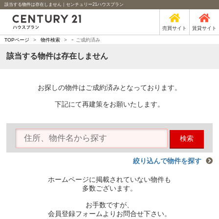
該当する物件は存在しません｜センチュリー21ハウスプラン
売買サイト
賃貸サイト
-
TOPページ
>
物件検索
>
ご成約済み
該当する物件は存在しません
お探しの物件はご成約済みとなっております。
下記にて再建策をお願いたします。
検索
絞り込んで物件を探す
ホームページに掲載されていない物件も
多数ございます。
お手数ですが、
会員登録フォームよりお問合せ下さい。