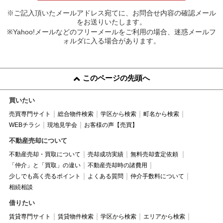
※ご記入頂いたメールアドレス宛てに、お問合せ内容の確認メール
をお送りいたします。
※Yahoo!メールなどのフリーメールをご利用の場合、迷惑メールフ
ォルダに入る場合があります。
このページの先頭へ
買いたい
売買専門サイト
総合物件検索
学区から検索
町名から検索
WEBチラシ
現地見学会
お客様の声【売買】
不動産売却について
不動産売却・買取について
売却成功実績
無料売却査定依頼
「仲介」と「買取」の違い
不動産売却時の諸費用
少しでも高く売るポイント
よくある質問
仲介手数料について
相続相談
借りたい
賃貸専門サイト
賃貸物件検索
学区から検索
エリアから検索