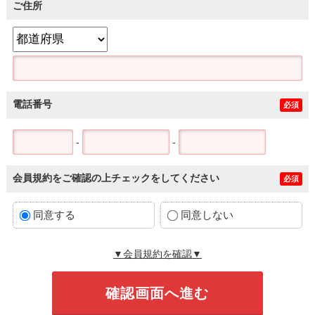
ご住所
電話番号
必須
-
-
会員規約をご確認の上チェックをしてください
必須
同意する
同意しない
▼会員規約を確認▼