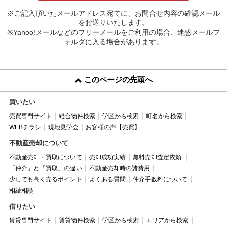
※ご記入頂いたメールアドレス宛てに、お問合せ内容の確認メール
をお送りいたします。
※Yahoo!メールなどのフリーメールをご利用の場合、迷惑メールフ
ォルダに入る場合があります。
このページの先頭へ
買いたい
売買専門サイト
総合物件検索
学区から検索
町名から検索
WEBチラシ
現地見学会
お客様の声【売買】
不動産売却について
不動産売却・買取について
売却成功実績
無料売却査定依頼
「仲介」と「買取」の違い
不動産売却時の諸費用
少しでも高く売るポイント
よくある質問
仲介手数料について
相続相談
借りたい
賃貸専門サイト
賃貸物件検索
学区から検索
エリアから検索