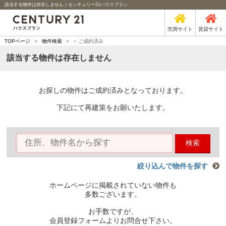
該当する物件は存在しません｜センチュリー21ハウスプラン
売買サイト
賃貸サイト
-
TOPページ
>
物件検索
>
ご成約済み
該当する物件は存在しません
お探しの物件はご成約済みとなっております。
下記にて再建策をお願いたします。
検索
絞り込んで物件を探す
ホームページに掲載されていない物件も
多数ございます。
お手数ですが、
会員登録フォームよりお問合せ下さい。