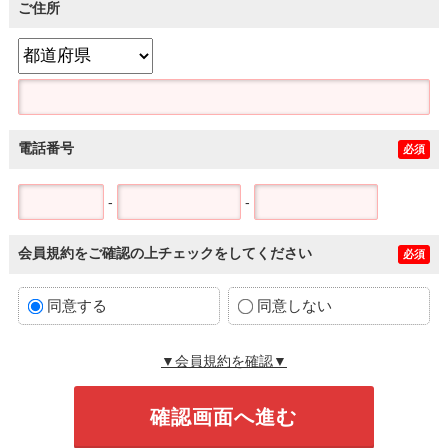
ご住所
電話番号
必須
-
-
会員規約をご確認の上チェックをしてください
必須
同意する
同意しない
▼会員規約を確認▼