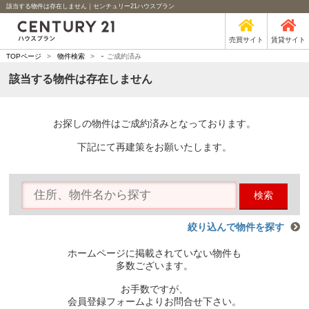
該当する物件は存在しません｜センチュリー21ハウスプラン
売買サイト
賃貸サイト
-
TOPページ
>
物件検索
>
ご成約済み
該当する物件は存在しません
お探しの物件はご成約済みとなっております。
下記にて再建策をお願いたします。
検索
絞り込んで物件を探す
ホームページに掲載されていない物件も
多数ございます。
お手数ですが、
会員登録フォームよりお問合せ下さい。