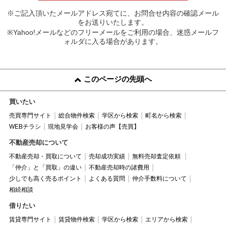
※ご記入頂いたメールアドレス宛てに、お問合せ内容の確認メール
をお送りいたします。
※Yahoo!メールなどのフリーメールをご利用の場合、迷惑メールフ
ォルダに入る場合があります。
このページの先頭へ
買いたい
売買専門サイト
総合物件検索
学区から検索
町名から検索
WEBチラシ
現地見学会
お客様の声【売買】
不動産売却について
不動産売却・買取について
売却成功実績
無料売却査定依頼
「仲介」と「買取」の違い
不動産売却時の諸費用
少しでも高く売るポイント
よくある質問
仲介手数料について
相続相談
借りたい
賃貸専門サイト
賃貸物件検索
学区から検索
エリアから検索