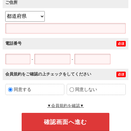
ご住所
電話番号
必須
-
-
会員規約をご確認の上チェックをしてください
必須
同意する
同意しない
▼会員規約を確認▼