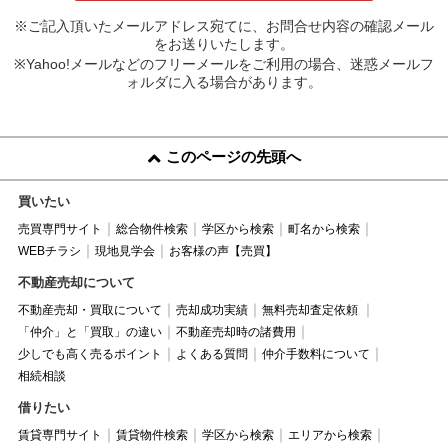
※ご記入頂いたメールアドレス宛てに、お問合せ内容の確認メール
をお送りいたします。
※Yahoo!メールなどのフリーメールをご利用の場合、迷惑メールフ
ォルダに入る場合があります。
このページの先頭へ
買いたい
売買専門サイト
総合物件検索
学区から検索
町名から検索
WEBチラシ
現地見学会
お客様の声【売買】
不動産売却について
不動産売却・買取について
売却成功実績
無料売却査定依頼
「仲介」と「買取」の違い
不動産売却時の諸費用
少しでも高く売るポイント
よくある質問
仲介手数料について
相続相談
借りたい
賃貸専門サイト
賃貸物件検索
学区から検索
エリアから検索