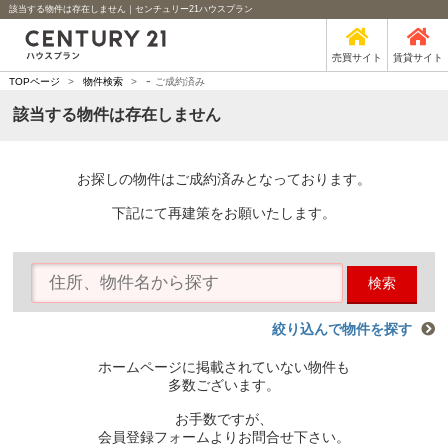
該当する物件は存在しません｜センチュリー21ハウスプラン
売買サイト
賃貸サイト
-
TOPページ
>
物件検索
>
ご成約済み
該当する物件は存在しません
お探しの物件はご成約済みとなっております。
下記にて再建策をお願いたします。
検索
絞り込んで物件を探す
ホームページに掲載されていない物件も
多数ございます。
お手数ですが、
会員登録フォームよりお問合せ下さい。