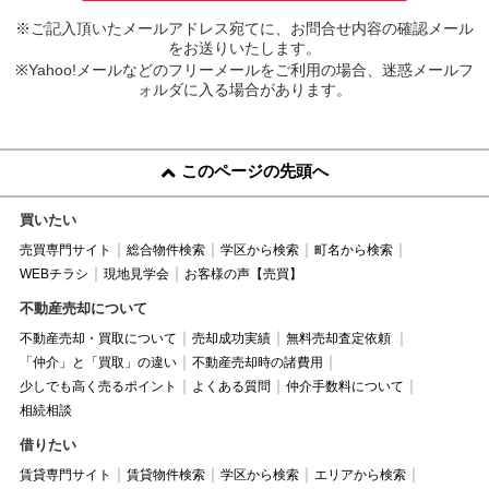
※ご記入頂いたメールアドレス宛てに、お問合せ内容の確認メール
をお送りいたします。
※Yahoo!メールなどのフリーメールをご利用の場合、迷惑メールフ
ォルダに入る場合があります。
このページの先頭へ
買いたい
売買専門サイト
総合物件検索
学区から検索
町名から検索
WEBチラシ
現地見学会
お客様の声【売買】
不動産売却について
不動産売却・買取について
売却成功実績
無料売却査定依頼
「仲介」と「買取」の違い
不動産売却時の諸費用
少しでも高く売るポイント
よくある質問
仲介手数料について
相続相談
借りたい
賃貸専門サイト
賃貸物件検索
学区から検索
エリアから検索