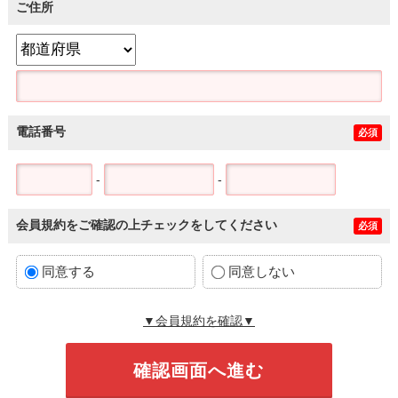
ご住所
電話番号
必須
-
-
会員規約をご確認の上チェックをしてください
必須
同意する
同意しない
▼会員規約を確認▼