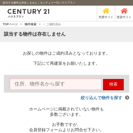
該当する物件は存在しません｜センチュリー21ハウスプラン
売買サイト
賃貸サイト
-
TOPページ
>
物件検索
>
ご成約済み
該当する物件は存在しません
お探しの物件はご成約済みとなっております。
下記にて再建策をお願いたします。
検索
絞り込んで物件を探す
ホームページに掲載されていない物件も
多数ございます。
お手数ですが、
会員登録フォームよりお問合せ下さい。