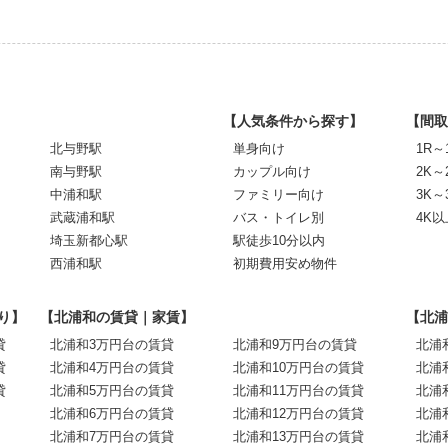
【人気条件から探す】
【間取
北与野駅
単身向け
1R～
南与野駅
カップル向け
2K～
中浦和駅
ファミリー向け
3K～
武蔵浦和駅
バス・トイレ別
4K以
埼玉新都心駅
駅徒歩10分以内
西浦和駅
初期費用安め物件
り】
【北浦和の賃貸｜家賃】
【北浦
貸
北浦和3万円台の賃貸
北浦和9万円台の賃貸
北浦
貸
北浦和4万円台の賃貸
北浦和10万円台の賃貸
北浦
貸
北浦和5万円台の賃貸
北浦和11万円台の賃貸
北浦
北浦和6万円台の賃貸
北浦和12万円台の賃貸
北浦
北浦和7万円台の賃貸
北浦和13万円台の賃貸
北浦