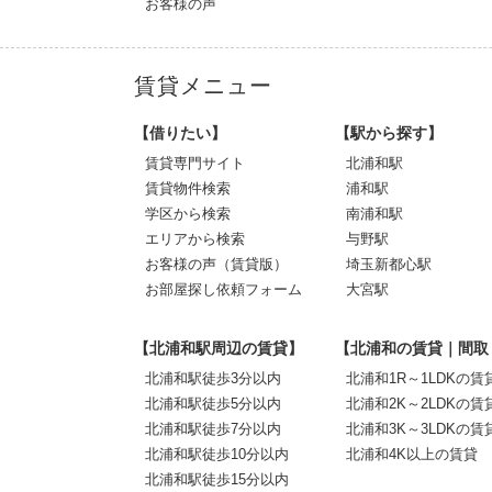
お客様の声
賃貸メニュー
【借りたい】
【駅から探す】
賃貸専門サイト
北浦和駅
賃貸物件検索
浦和駅
学区から検索
南浦和駅
エリアから検索
与野駅
お客様の声（賃貸版）
埼玉新都心駅
お部屋探し依頼フォーム
大宮駅
【北浦和駅周辺の賃貸】
【北浦和の賃貸｜間取
北浦和駅徒歩3分以内
北浦和1R～1LDKの賃
北浦和駅徒歩5分以内
北浦和2K～2LDKの賃
北浦和駅徒歩7分以内
北浦和3K～3LDKの賃
北浦和駅徒歩10分以内
北浦和4K以上の賃貸
北浦和駅徒歩15分以内