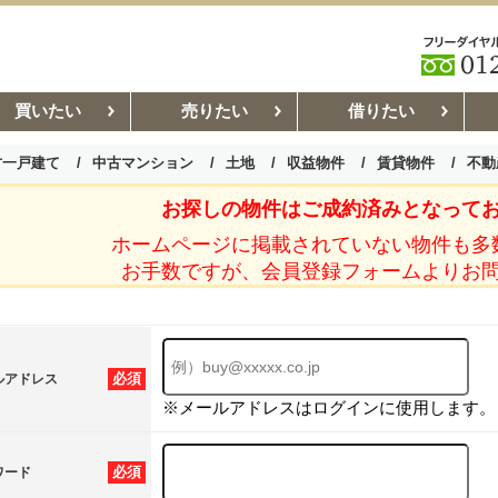
買いたい
売りたい
借りたい
古一戸建て
中古マンション
土地
収益物件
賃貸物件
不動
お探しの物件はご成約済みとなって
お部屋探しコラム
賃貸管理コ
ホームページに掲載されていない物件も多
お手数ですが、会員登録フォームよりお
必須
ルアドレス
※メールアドレスはログインに使用します。
必須
ワード