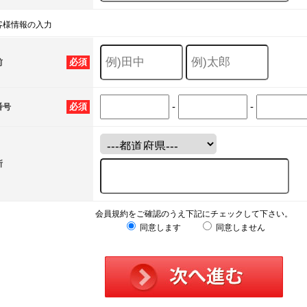
客様情報の入力
必須
前
-
-
必須
番号
所
会員規約をご確認のうえ下記にチェックして下さい。
同意します
同意しません