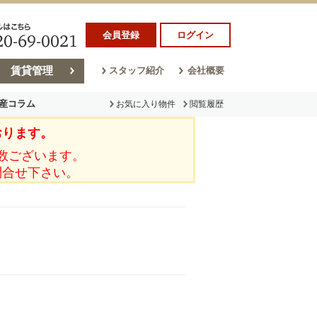
会員登録
ログイン
賃貸管理
スタッフ紹介
会社概要
産コラム
お気に入り物件
閲覧履歴
おります。
ラム
売却コラム
数ございます。
問合せ下さい。